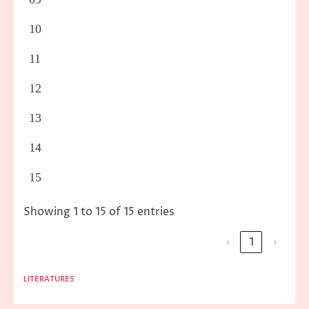
10
11
12
13
14
15
Showing 1 to 15 of 15 entries
‹
1
›
LITERATURES