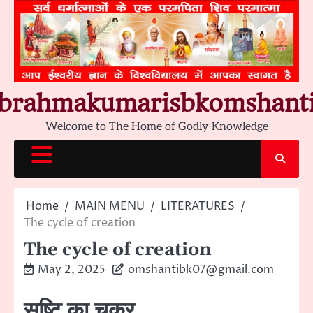
Skip
to
content
brahmakumarisbkomshant
Welcome to The Home of Godly Knowledge
Home
MAIN MENU
LITERATURES
The cycle of creation
The cycle of creation
May 2, 2025
omshantibk07@gmail.com
सृष्टि का चक्र