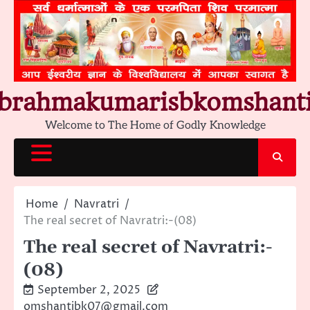
Skip
to
content
brahmakumarisbkomshant
Welcome to The Home of Godly Knowledge
Home
Navratri
The real secret of Navratri:-(08)
The real secret of Navratri:-
(08)
September 2, 2025
omshantibk07@gmail.com