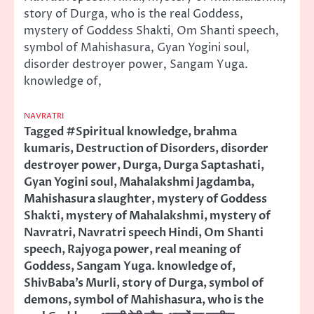
story of Durga, who is the real Goddess,
mystery of Goddess Shakti, Om Shanti speech,
symbol of Mahishasura, Gyan Yogini soul,
disorder destroyer power, Sangam Yuga.
knowledge of,
NAVRATRI
Tagged
#Spiritual knowledge
,
brahma
kumaris
,
Destruction of Disorders
,
disorder
destroyer power
,
Durga
,
Durga Saptashati
,
Gyan Yogini soul
,
Mahalakshmi Jagdamba
,
Mahishasura slaughter
,
mystery of Goddess
Shakti
,
mystery of Mahalakshmi
,
mystery of
Navratri
,
Navratri speech Hindi
,
Om Shanti
speech
,
Rajyoga power
,
real meaning of
Goddess
,
Sangam Yuga. knowledge of
,
ShivBaba’s Murli
,
story of Durga
,
symbol of
demons
,
symbol of Mahishasura
,
who is the