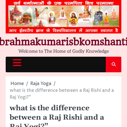
Skip
to
content
brahmakumarisbkomshant
Welcome to The Home of Godly Knowledge
Home
Raja Yoga
what is the difference between a Raj Rishi and a
Raj Yogi?”
what is the difference
between a Raj Rishi and a
Raj Yogi?”