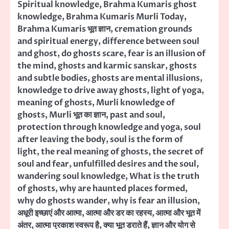
Spiritual knowledge
,
Brahma Kumaris ghost
knowledge
,
Brahma Kumaris Murli Today
,
Brahma Kumaris भूत ज्ञान
,
cremation grounds
and spiritual energy
,
difference between soul
and ghost
,
do ghosts scare
,
fear is an illusion of
the mind
,
ghosts and karmic sanskar
,
ghosts
and subtle bodies
,
ghosts are mental illusions
,
knowledge to drive away ghosts
,
light of yoga
,
meaning of ghosts
,
Murli knowledge of
ghosts
,
Murli भूत का ज्ञान
,
past and soul
,
protection through knowledge and yoga
,
soul
after leaving the body
,
soul is the form of
light
,
the real meaning of ghosts
,
the secret of
soul and fear
,
unfulfilled desires and the soul
,
wandering soul knowledge
,
What is the truth
of ghosts
,
why are haunted places formed
,
why do ghosts wander
,
why is fear an illusion
,
अधूरी इच्छाएं और आत्मा
,
आत्मा और डर का रहस्य
,
आत्मा और भूत में
अंतर
,
आत्मा प्रकाश स्वरूप है
,
क्या भूत डराते हैं
,
ज्ञान और योग से