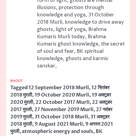
form of light, ghosts are mental
illusions, protection through
knowledge and yoga, 31 October
2018 Murli, knowledge to drive away
ghosts, light of yoga, Brahma
Kumaris Murli today, Brahma
Kumaris ghost knowledge, the secret
of soul and fear, BK spiritual
knowledge, ghosts and karmic
sanskar,
BHOOT
Tagged
12 September 2018 Murli
,
12 सितंबर
2018 मुरली
,
19 October 2020 Murli
,
19 अक्टूबर
2020 मुरली
,
22 October 2017 Murli
,
22 अक्टूबर
2017 मुरली
,
27 November 2019 Murli
,
27 नवंबर
2019 मुरली
,
31 October 2018 Murli
,
31 अक्टूबर
2018 मुरली
,
9 August 2021 Murli
,
9 अगस्त 2021
मुरली
,
atmospheric energy and souls
,
BK