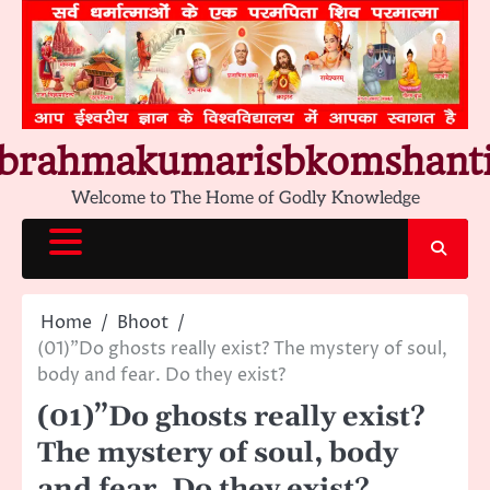
Skip
to
content
brahmakumarisbkomshant
Welcome to The Home of Godly Knowledge
Home
Bhoot
(01)”Do ghosts really exist? The mystery of soul,
body and fear. Do they exist?
(01)”Do ghosts really exist?
The mystery of soul, body
and fear. Do they exist?