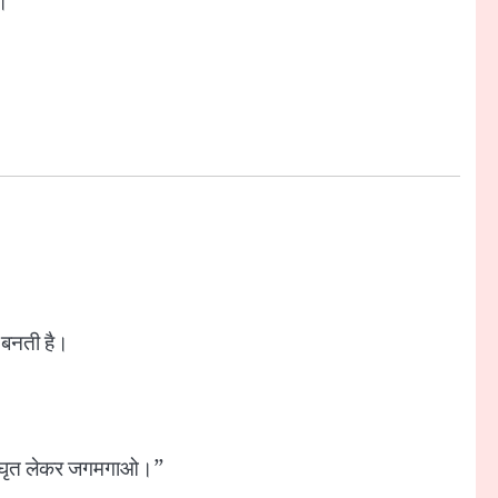
।
य बनती है।
न और घृत लेकर जगमगाओ।”