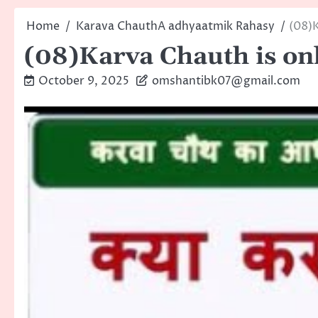
Home
Karava ChauthA adhyaatmik Rahasy
(08)K
(08)Karva Chauth is on
October 9, 2025
omshantibk07@gmail.com