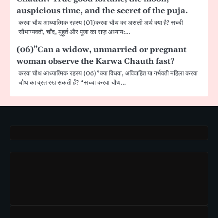
auspicious time, and the secret of the puja.
करवा चौथ आध्यात्मिक रहस्य (01)करवा चौथ का असली अर्थ क्या है? सच्ची
सौभाग्यवती, चाँद, मुहूर्त और पूजा का राज़ अध्याय:…
(06)”Can a widow, unmarried or pregnant
woman observe the Karwa Chauth fast?
करवा चौथ आध्यात्मिक रहस्य (06)”क्या विधवा, अविवाहित या गर्भवती महिला करवा
चौथ का व्रत रख सकती हैं? “सच्चा करवा चौथ…