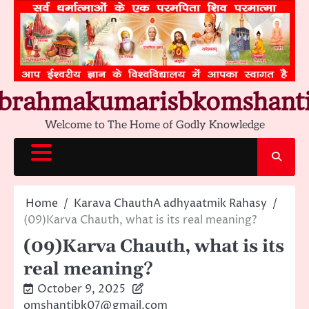
Skip
to
content
brahmakumarisbkomshant
Welcome to The Home of Godly Knowledge
Home
Karava ChauthA adhyaatmik Rahasy
(09)Karva Chauth, what is its real meaning?
(09)Karva Chauth, what is its
real meaning?
October 9, 2025
omshantibk07@gmail.com