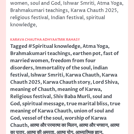
women, soul and God, Ishwar Smriti, Atma Yoga,
Brahmakumari teachings, Karwa Chauth 2025,
religious festival, Indian festival, spiritual
knowledge,
KARAVA CHAUTHA ADHYAATMIK RAHASY
Tagged
#Spiritual knowledge
,
Atma Yoga
,
Brahmakumari teachings
,
earthen pot
,
fast of
married women
,
freedom from four
disorders
,
Immortality of the soul
,
indian
festival
,
Ishwar Smriti
,
Karwa Chauth
,
Karwa
Chauth 2025
,
Karwa Chauth story
,
Lord Shiva
,
meaning of Chauth
,
meaning of Karwa
,
Religious festival
,
Shiv Baba Murli
,
soul and
God
,
spiritual message
,
true marital bliss
,
true
meaning of Karwa Chauth
,
union of soul and
God
,
vessel of the soul
,
worship of Karwa
Chauth
,
आत्मा और परमात्मा का मिलन
,
आत्मा और भगवान
,
आत्मा
का पात्र
,
आत्मा की अमरता
,
आत्मा योग
,
आध्यात्मिक ज्ञान
,