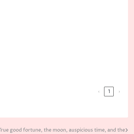
‹
1
›
True good fortune, the moon, auspicious time, and the