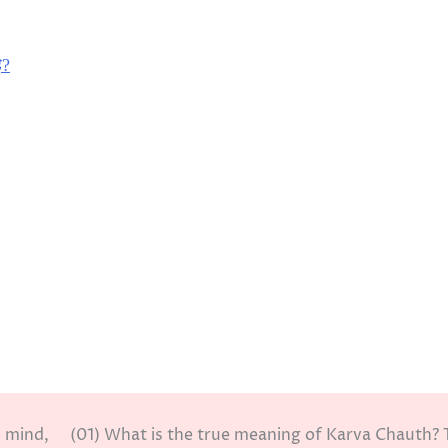
ै?
e mind,
(01) What is the true meaning of Karva Chauth? 