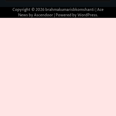
Copyright © 2026
brahmakumarisbkomshanti
| Ace
News by
Ascendoor
| Powered by
WordPress
.