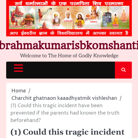
Skip
to
content
brahmakumarisbkomshant
Welcome to The Home of Godly Knowledge
Home
Charchit ghatnaon kaaadhyatmik vishleshan
(1) Could this tragic incident have been
prevented if the parents had known the truth
beforehand?
(1) Could this tragic incident