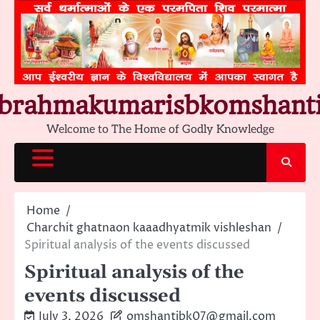
Skip
to
content
brahmakumarisbkomshant
Welcome to The Home of Godly Knowledge
Home
Charchit ghatnaon kaaadhyatmik vishleshan
Spiritual analysis of the events discussed
Spiritual analysis of the
events discussed
July 3, 2026
omshantibk07@gmail.com