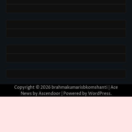
Copyright © 2026
brahmakumarisbkomshanti
| Ace
News by
Ascendoor
| Powered by
WordPress
.