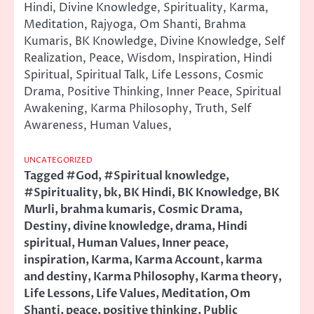
Hindi, Divine Knowledge, Spirituality, Karma,
Meditation, Rajyoga, Om Shanti, Brahma
Kumaris, BK Knowledge, Divine Knowledge, Self
Realization, Peace, Wisdom, Inspiration, Hindi
Spiritual, Spiritual Talk, Life Lessons, Cosmic
Drama, Positive Thinking, Inner Peace, Spiritual
Awakening, Karma Philosophy, Truth, Self
Awareness, Human Values,
UNCATEGORIZED
Tagged
#God
,
#Spiritual knowledge
,
#Spirituality
,
bk
,
BK Hindi
,
BK Knowledge
,
BK
Murli
,
brahma kumaris
,
Cosmic Drama
,
Destiny
,
divine knowledge
,
drama
,
Hindi
spiritual
,
Human Values
,
Inner peace
,
inspiration
,
Karma
,
Karma Account
,
karma
and destiny
,
Karma Philosophy
,
Karma theory
,
Life Lessons
,
Life Values
,
Meditation
,
Om
Shanti
,
peace
,
positive thinking
,
Public