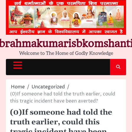
Skip
to
content
brahmakumarisbkomshant
Welcome to The Home of Godly Knowledge
Home
Uncategorized
(0)If someone had told the truth earlier, could
this tragic incident have been averted?
(0)If someone had told the
truth earlier, could this
tragic incident have been