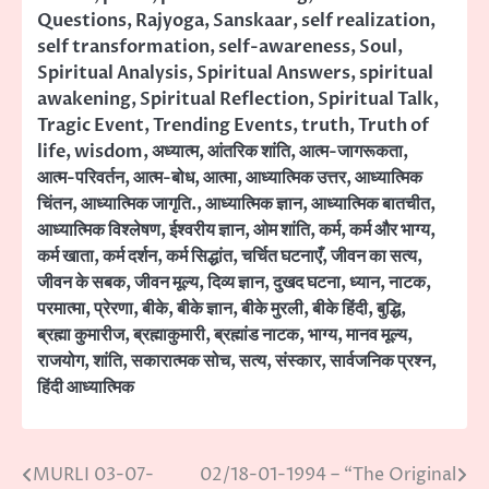
Questions
,
Rajyoga
,
Sanskaar
,
self realization
,
self transformation
,
self-awareness
,
Soul
,
Spiritual Analysis
,
Spiritual Answers
,
spiritual
awakening
,
Spiritual Reflection
,
Spiritual Talk
,
Tragic Event
,
Trending Events
,
truth
,
Truth of
life
,
wisdom
,
अध्यात्म
,
आंतरिक शांति
,
आत्म-जागरूकता
,
आत्म-परिवर्तन
,
आत्म-बोध
,
आत्मा
,
आध्यात्मिक उत्तर
,
आध्यात्मिक
चिंतन
,
आध्यात्मिक जागृति.
,
आध्यात्मिक ज्ञान
,
आध्यात्मिक बातचीत
,
आध्यात्मिक विश्लेषण
,
ईश्वरीय ज्ञान
,
ओम शांति
,
कर्म
,
कर्म और भाग्य
,
कर्म खाता
,
कर्म दर्शन
,
कर्म सिद्धांत
,
चर्चित घटनाएँ
,
जीवन का सत्य
,
जीवन के सबक
,
जीवन मूल्य
,
दिव्य ज्ञान
,
दुखद घटना
,
ध्यान
,
नाटक
,
परमात्मा
,
प्रेरणा
,
बीके
,
बीके ज्ञान
,
बीके मुरली
,
बीके हिंदी
,
बुद्धि
,
ब्रह्मा कुमारीज
,
ब्रह्माकुमारी
,
ब्रह्मांड नाटक
,
भाग्य
,
मानव मूल्य
,
राजयोग
,
शांति
,
सकारात्मक सोच
,
सत्य
,
संस्कार
,
सार्वजनिक प्रश्न
,
हिंदी आध्यात्मिक
MURLI 03-07-
02/18-01-1994 – “The Original
Post