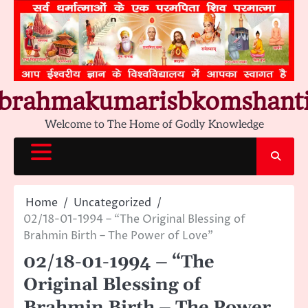
Skip
to
content
brahmakumarisbkomshant
Welcome to The Home of Godly Knowledge
Home
Uncategorized
02/18-01-1994 – “The Original Blessing of
Brahmin Birth – The Power of Love”
02/18-01-1994 – “The
Original Blessing of
Brahmin Birth – The Power