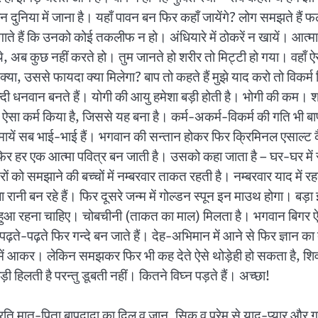
ुनिया में जाना है। यहाँ पावन बन फिर कहाँ जायेंगे? लोग समझते हैं फल
े हैं कि उनको कोई तकलीफ न हो। अंधियारे में ठोकरें न खायें। आत्मा
, अब कुछ नहीं करते हो। तुम जानते हो शरीर तो मिट्टी हो गया। वहाँ ऐस
क्या, उससे फायदा क्या मिलेगा? बाप तो कहते हैं मुझे याद करो तो विकर्म
ल्दी धनवान बनते हैं। योगी की आयु हमेशा बड़ी होती है। भोगी की कम। श्र
न्म में ऐसा कर्म किया है, जिससे यह बना है। कर्म-अकर्म-विकर्म की गति 
मायें सब भाई-भाई हैं। भगवान की सन्तान होकर फिर क्रिमिनल एसाल्ट कैस
फिर हर एक आत्मा पवित्र बन जाती है। उसको कहा जाता है – घर-घर में सो
को समझाने की बच्चों में नम्बरवार ताकत रहती है। नम्बरवार याद में रहते 
नी बन रहे हैं। फिर दूसरे जन्म में गोल्डन स्पून इन माउथ होगा। बड़ा इम्त
ा हुआ रहना चाहिए। चोबचीनी (ताकत का माल) मिलता है। भगवान बिगर 
पढ़ते-पढ़ते फिर गन्दे बन जाते हैं। देह-अभिमान में आने से फिर ज्ञान का
 तन में आकर। लेकिन समझकर फिर भी कह देते ऐसे थोड़ेही हो सकता है, शि
़ी हिलती है परन्तु डूबती नहीं। कितने विघ्न पड़ते हैं। अच्छा!
 प्रति मात-पिता बापदादा का दिल व जान, सिक व प्रेम से याद-प्यार और गु