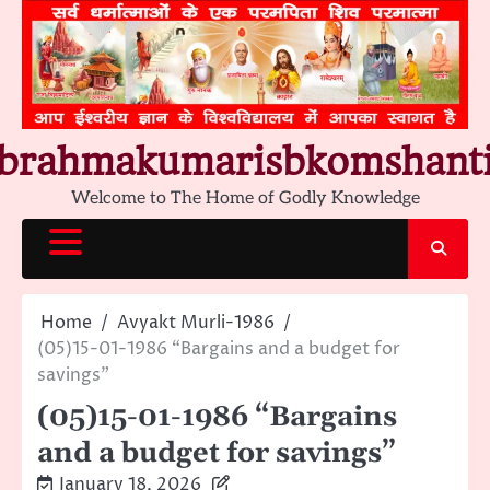
Skip
to
content
brahmakumarisbkomshant
Welcome to The Home of Godly Knowledge
Home
Avyakt Murli-1986
(05)15-01-1986 “Bargains and a budget for
savings”
(05)15-01-1986 “Bargains
and a budget for savings”
January 18, 2026