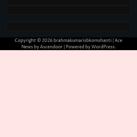
Copyright © 2026
brahmakumarisbkomshanti
| Ace
News by
Ascendoor
| Powered by
WordPress
.