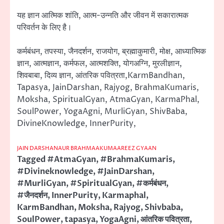
यह ज्ञान आत्मिक शांति, आत्म-उन्नति और जीवन में सकारात्मक
परिवर्तन के लिए है।
कर्मबंधन, तपस्या, जैनदर्शन, राजयोग, ब्रह्माकुमारी, मोक्ष, आध्यात्मिक
ज्ञान, आत्मज्ञान, कर्मफल, आत्मशक्ति, योगअग्नि, मुरलीज्ञान,
शिवबाबा, दिव्य ज्ञान, आंतरिक पवित्रता,KarmBandhan,
Tapasya, JainDarshan, Rajyog, BrahmaKumaris,
Moksha, SpiritualGyan, AtmaGyan, KarmaPhal,
SoulPower, YogaAgni, MurliGyan, ShivBaba,
DivineKnowledge, InnerPurity,
JAIN DARSHANAUR BRAHMAAKUMAAREEZ GYAAN
Tagged
#AtmaGyan
,
#BrahmaKumaris
,
#Divineknowledge
,
#JainDarshan
,
#MurliGyan
,
#SpiritualGyan
,
#कर्मबंधन
,
#जैनदर्शन
,
InnerPurity
,
Karmaphal
,
KarmBandhan
,
Moksha
,
Rajyog
,
Shivbaba
,
SoulPower
,
tapasya
,
YogaAgni
,
आंतरिक पवित्रता
,