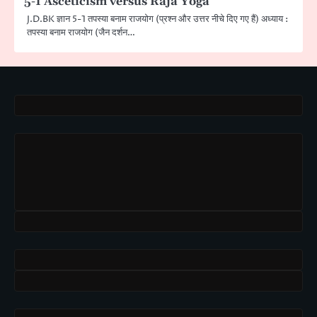
5-1 Asceticism versus Raja Yoga
J.D.BK ज्ञान 5-1 तपस्या बनाम राजयोग (प्रश्न और उत्तर नीचे दिए गए हैं) अध्याय :
तपस्या बनाम राजयोग (जैन दर्शन…