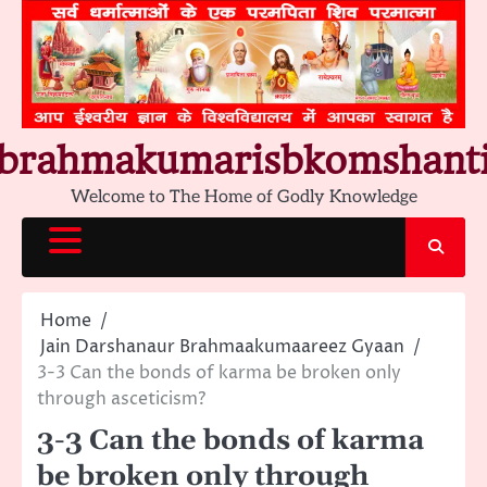
Skip
to
content
brahmakumarisbkomshant
Welcome to The Home of Godly Knowledge
Home
Jain Darshanaur Brahmaakumaareez Gyaan
3-3 Can the bonds of karma be broken only
through asceticism?
3-3 Can the bonds of karma
be broken only through