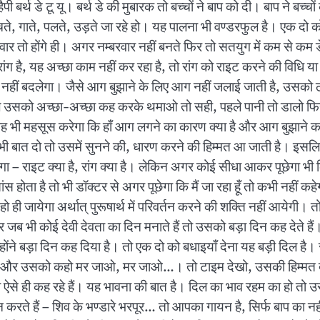
ैं हैपी बर्थ डे टू यू। बर्थ डे की मुबारक तो बच्चों ने बाप को दी। बाप ने
ाचते, गाते, पलते, उड़ते जा रहे हो। यह पालना भी वण्डरफुल है। एक दो को
रवार तो होंगे ही। अगर नम्बरवार नहीं बनते फिर तो सतयुग में कम से कम ड
 है, यह अच्छा काम नहीं कर रहा है, तो रांग को राइट करने की विधि या 
ी नहीं बदलेगा। जैसे आग बुझाने के लिए आग नहीं जलाई जाती है, उसको
 पहले उसको अच्छा-अच्छा कह करके थमाओ तो सही, पहले पानी तो डालो 
ह भी महसूस करेगा कि हाँ आग लगने का कारण क्या है और आग बुझाने का स
बात दो तो उसमें सुनने की, धारण करने की हिम्मत आ जाती है। इसलिए सु
गा – राइट क्या है, रांग क्या है। लेकिन अगर कोई सीधा आकर पूछेगा भी कि म
ंस होता है तो भी डॉक्टर से अगर पूछेगा कि मैं जा रहा हूँ तो कभी नहीं क
येगा अर्थात् पुरूषार्थ में परिवर्तन करने की शक्ति नहीं आयेगी। तो सं
जब भी कोई देवी देवता का दिन मनाते हैं तो उसको बड़ा दिन कह देते हैं।
होंने बड़ा दिन कह दिया है। तो एक दो को बधाइयाँ देना यह बड़ी दिल है। स
ा है और उसको कहो मर जाओ, मर जाओ…। तो टाइम देखो, उसकी हिम्मत दे
को ऐसे ही कह रहे हैं। यह भावना की बात है। दिल का भाव रहम का हो तो
करते हैं – शिव के भण्डारे भरपूर… तो आपका गायन है, सिर्फ बाप का नह