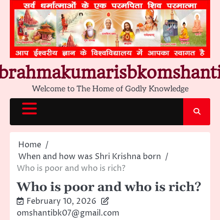
Skip
to
content
brahmakumarisbkomshant
Welcome to The Home of Godly Knowledge
Home
When and how was Shri Krishna born
Who is poor and who is rich?
Who is poor and who is rich?
February 10, 2026
omshantibk07@gmail.com