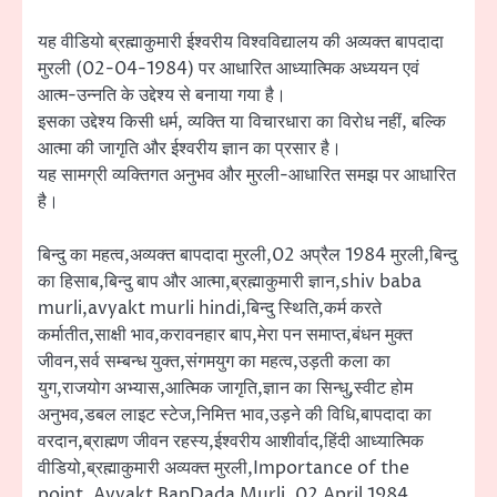
यह वीडियो ब्रह्माकुमारी ईश्वरीय विश्वविद्यालय की अव्यक्त बापदादा
मुरली (02-04-1984) पर आधारित आध्यात्मिक अध्ययन एवं
आत्म-उन्नति के उद्देश्य से बनाया गया है।
इसका उद्देश्य किसी धर्म, व्यक्ति या विचारधारा का विरोध नहीं, बल्कि
आत्मा की जागृति और ईश्वरीय ज्ञान का प्रसार है।
यह सामग्री व्यक्तिगत अनुभव और मुरली-आधारित समझ पर आधारित
है।
बिन्दु का महत्व,अव्यक्त बापदादा मुरली,02 अप्रैल 1984 मुरली,बिन्दु
का हिसाब,बिन्दु बाप और आत्मा,ब्रह्माकुमारी ज्ञान,shiv baba
murli,avyakt murli hindi,बिन्दु स्थिति,कर्म करते
कर्मातीत,साक्षी भाव,करावनहार बाप,मेरा पन समाप्त,बंधन मुक्त
जीवन,सर्व सम्बन्ध युक्त,संगमयुग का महत्व,उड़ती कला का
युग,राजयोग अभ्यास,आत्मिक जागृति,ज्ञान का सिन्धु,स्वीट होम
अनुभव,डबल लाइट स्टेज,निमित्त भाव,उड़ने की विधि,बापदादा का
वरदान,ब्राह्मण जीवन रहस्य,ईश्वरीय आशीर्वाद,हिंदी आध्यात्मिक
वीडियो,ब्रह्माकुमारी अव्यक्त मुरली,Importance of the
point, Avyakt BapDada Murli, 02 April 1984