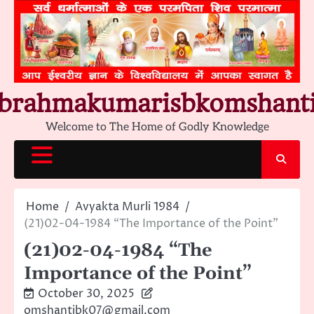
Skip
to
content
brahmakumarisbkomshant
Welcome to The Home of Godly Knowledge
Home
Avyakta Murli 1984
(21)02-04-1984 “The Importance of the Point”
(21)02-04-1984 “The
Importance of the Point”
October 30, 2025
omshantibk07@gmail.com