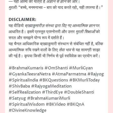
— यही आत्मा की यात्रा है
अज्ञान से ज्ञान
की ओर।
मुरली:
“बच्चे, मनमनाभव – बाप को याद करते रहो, यही तपस्या है।”
DISCLAIMER:
यह वीडियो
ब्रह्माकुमारीज़ संस्था द्वारा दिए गए आध्यात्मिक ज्ञान
पर
आधारित है। इसमें प्रस्तुत प्रश्नोत्तरी और उत्तर
मुरली शिक्षाओं
को
सरल और समझने योग्य रूप में दर्शाते हैं।
यह चैनल आधिकारिक ब्रह्माकुमारी संस्थान से संबंधित नहीं है, बल्कि
आध्यात्मिक रुचि रखने वालों के लिए
सेवा भाव
से यह सामग्री साझा
की गई है। कृपया किसी भी निर्णय से पूर्व स्वविवेक का प्रयोग करें।
#BrahmaKumaris #OmShanti #MurliGyan
#GyankaTeesraNetra #AtmaParmatma #Rajyog
#SpiritualIndia #BKQuestions #BKMurliToday
#ShivBaba #RajyogaMeditation
#SelfRealization #ThirdEye #DoubleShanti
#Satyug #BrahmaKumariMurli
#SpiritualWisdom #BKVideo #BKQnA
#DivineKnowledge