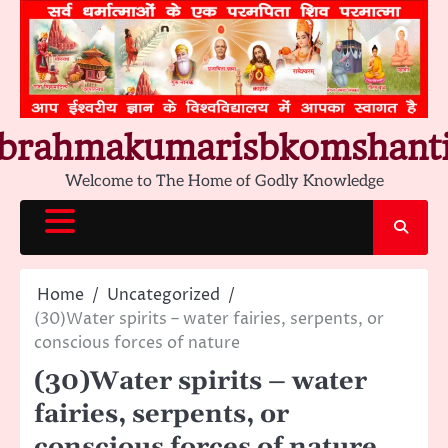
Skip
to
content
brahmakumarisbkomshant
Welcome to The Home of Godly Knowledge
Home
Uncategorized
(30)Water spirits – water fairies, serpents, or
conscious forces of nature
(30)Water spirits – water
fairies, serpents, or
conscious forces of nature