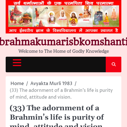
Skip
to
content
brahmakumarisbkomshant
Welcome to The Home of Godly Knowledge
Home
Avyakta Murli 1983
(33) The adornment of a Brahmin’s life is purity
of mind, attitude and vision.
(33) The adornment of a
Brahmin’s life is purity of
mind, attitude and vision.