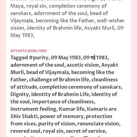
Maya, royal sin, completion ceremony of
sanskars, adornment of the soul, bead of
Vijaymala, becoming like the Father, well-wisher
vision, identity of Brahmin life, Avyakt Murli, 09
May 1983,
AVYAKTA MURLI 1983
Tagged
#purity
,
09 May 1983
,
09 मई 1983
,
adornment of the soul
,
ascetic vision
,
Avyakt
Murli
,
bead of Vijaymala
,
becoming like the
Father
,
challenge of Brahmin life
,
cleanliness
of attitude
,
completion ceremony of sanskars
,
Dignity
,
Identity of Brahmin Life
,
identity of
the soul
,
importance of cleanliness
,
instrument feeling
,
Kumar life
,
Kumaris are
Shiv Shakti
,
power of memory
,
protection
from vices
,
purity of vision
,
renunciate vision
,
revered soul
,
royal sin
,
secret of service
,