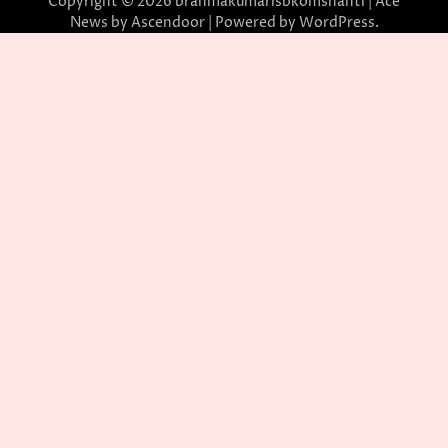
Copyright © 2026
brahmakumarisbkomshanti
| Ace
News by
Ascendoor
| Powered by
WordPress
.