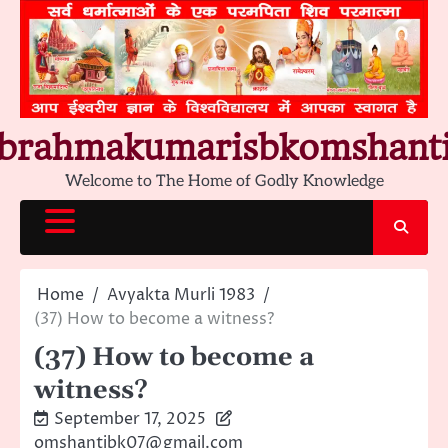
Skip
to
content
brahmakumarisbkomshant
Welcome to The Home of Godly Knowledge
Home
Avyakta Murli 1983
(37) How to become a witness?
(37) How to become a
witness?
September 17, 2025
omshantibk07@gmail.com