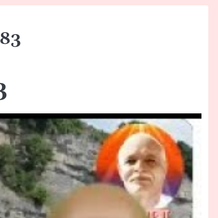
983
3