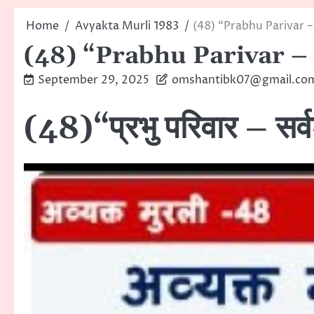
Home
Avyakta Murli 1983
(48) “Prabhu Parivar 
(48) “Prabhu Parivar –
September 29, 2025
omshantibk07@gmail.co
(48)“प्रभु परिवार – सर्