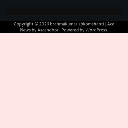
Copyright © 2026
brahmakumarisbkomshanti
| Ace
News by
Ascendoor
| Powered by
WordPress
.