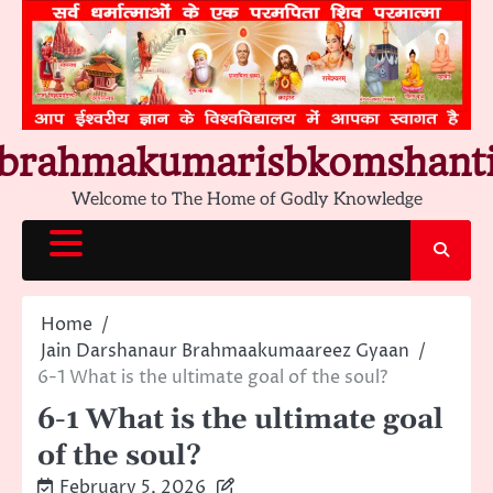
Skip
to
content
brahmakumarisbkomshant
Welcome to The Home of Godly Knowledge
Home
Jain Darshanaur Brahmaakumaareez Gyaan
6-1 What is the ultimate goal of the soul?
6-1 What is the ultimate goal
of the soul?
February 5, 2026