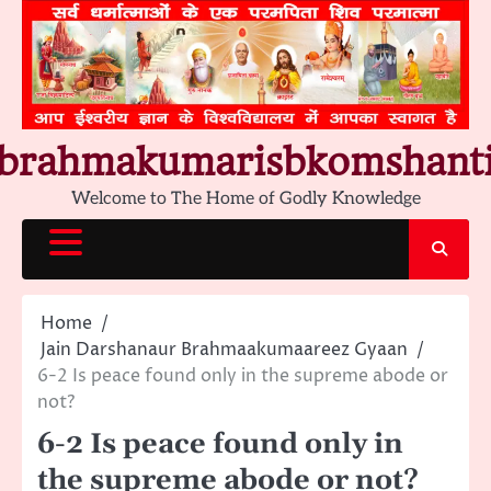
Skip
to
content
brahmakumarisbkomshant
Welcome to The Home of Godly Knowledge
Home
Jain Darshanaur Brahmaakumaareez Gyaan
6-2 Is peace found only in the supreme abode or
not?
6-2 Is peace found only in
the supreme abode or not?