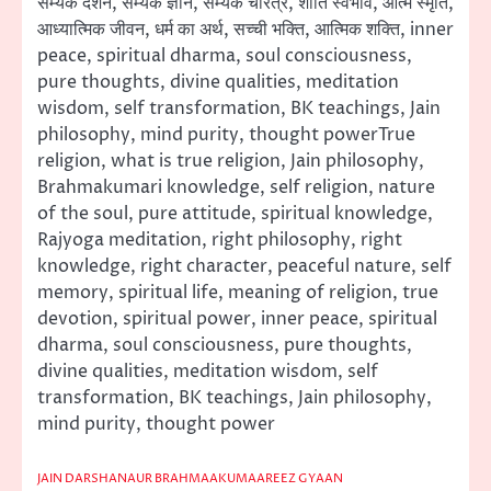
सम्यक दर्शन, सम्यक ज्ञान, सम्यक चरित्र, शांति स्वभाव, आत्म स्मृति,
आध्यात्मिक जीवन, धर्म का अर्थ, सच्ची भक्ति, आत्मिक शक्ति, inner
peace, spiritual dharma, soul consciousness,
pure thoughts, divine qualities, meditation
wisdom, self transformation, BK teachings, Jain
philosophy, mind purity, thought powerTrue
religion, what is true religion, Jain philosophy,
Brahmakumari knowledge, self religion, nature
of the soul, pure attitude, spiritual knowledge,
Rajyoga meditation, right philosophy, right
knowledge, right character, peaceful nature, self
memory, spiritual life, meaning of religion, true
devotion, spiritual power, inner peace, spiritual
dharma, soul consciousness, pure thoughts,
divine qualities, meditation wisdom, self
transformation, BK teachings, Jain philosophy,
mind purity, thought power
JAIN DARSHANAUR BRAHMAAKUMAAREEZ GYAAN