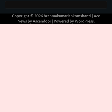
Copyright © 2026
brahmakumarisbkomshanti
| Ace
News by
Ascendoor
| Powered by
WordPress
.