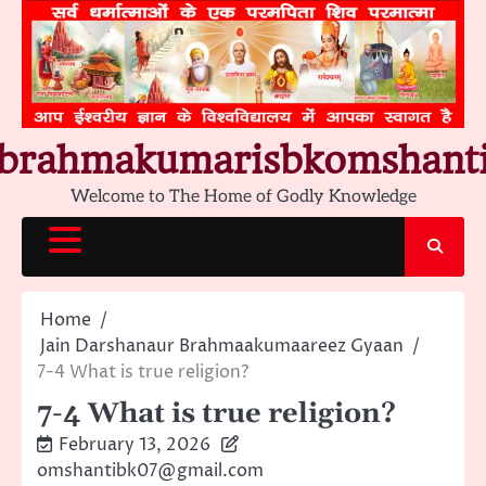
Skip
to
content
brahmakumarisbkomshant
Welcome to The Home of Godly Knowledge
Home
Jain Darshanaur Brahmaakumaareez Gyaan
7-4 What is true religion?
7-4 What is true religion?
February 13, 2026
omshantibk07@gmail.com