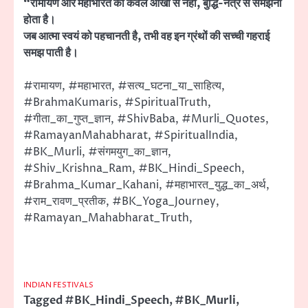
“रामायण और महाभारत को केवल आंखों से नहीं, बुद्धि-नेत्र से समझना
होता है।
जब आत्मा स्वयं को पहचानती है, तभी वह इन ग्रंथों की सच्ची गहराई
समझ पाती है।
#रामायण, #महाभारत, #सत्य_घटना_या_साहित्य,
#BrahmaKumaris, #SpiritualTruth,
#गीता_का_गुप्त_ज्ञान, #ShivBaba, #Murli_Quotes,
#RamayanMahabharat, #SpiritualIndia,
#BK_Murli, #संगमयुग_का_ज्ञान,
#Shiv_Krishna_Ram, #BK_Hindi_Speech,
#Brahma_Kumar_Kahani, #महाभारत_युद्ध_का_अर्थ,
#राम_रावण_प्रतीक, #BK_Yoga_Journey,
#Ramayan_Mahabharat_Truth,
INDIAN FESTIVALS
Tagged
#BK_Hindi_Speech
,
#BK_Murli
,