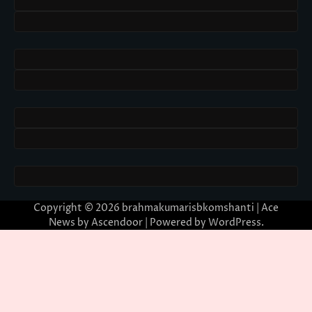
Copyright © 2026
brahmakumarisbkomshanti
| Ace
News by
Ascendoor
| Powered by
WordPress
.