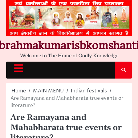
Skip
to
content
brahmakumarisbkomshant
Welcome to The Home of Godly Knowledge
Home
MAIN MENU
Indian festivals
Are Ramayana and Mahabharata true events or
literature?
Are Ramayana and
Mahabharata true events or
literature?