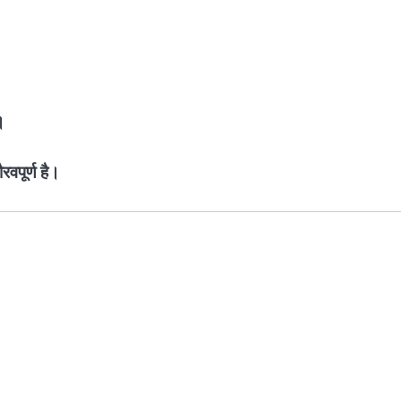
।
रवपूर्ण है।