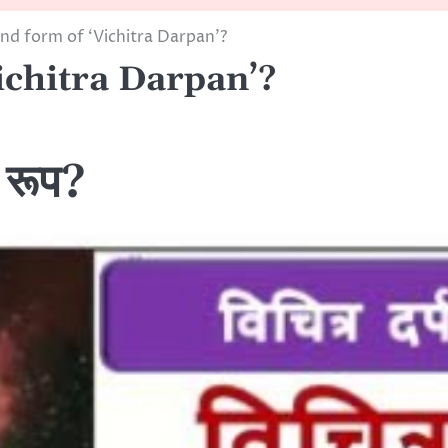
nd form of ‘Vichitra Darpan’?
ichitra Darpan’?
र रूप?