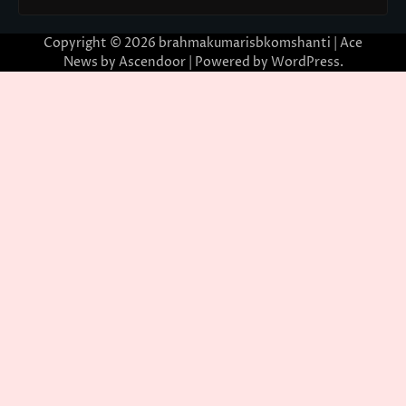
Copyright © 2026
brahmakumarisbkomshanti
| Ace
News by
Ascendoor
| Powered by
WordPress
.