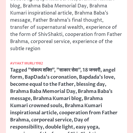
blog, Brahma Baba Memorial Day, Brahma
Kumari inspirational article, Brahma Baba’s
message, Father Brahma’s final thought,
transfer of supernatural wealth, experience of
the form of ShivShakti, cooperation from Father
Brahma, corporeal service, experience of the
subtle region
AVYAKT MURLI 1982
Tagged
"संकल्प शक्ति"
,
"साकार सेवा"
,
18 जनवरी
,
angel
form
,
BapDada's coronation
,
Bapdada's love
,
become equal to the Father
,
blessing day
,
Brahma Baba Memorial Day
,
Brahma Baba’s
message
,
Brahma Kumari blog
,
Brahma
Kumari crowned souls
,
Brahma Kumari
inspirational article
,
cooperation from Father
Brahma
,
corporeal service
,
Day of
responsibility
,
double light
,
easy yoga
,