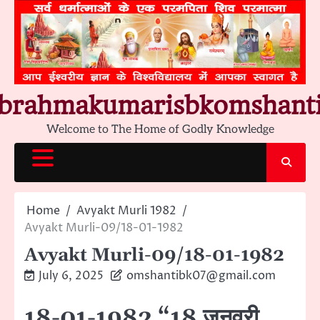
Skip
to
content
brahmakumarisbkomshant
Welcome to The Home of Godly Knowledge
Home
Avyakt Murli 1982
Avyakt Murli-09/18-01-1982
Avyakt Murli-09/18-01-1982
July 6, 2025
omshantibk07@gmail.com
18-01-1982 “18 जनवरी