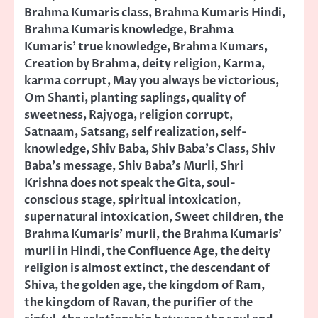
Brahma Kumaris class
,
Brahma Kumaris Hindi
,
Brahma Kumaris knowledge
,
Brahma
Kumaris' true knowledge
,
Brahma Kumars
,
Creation by Brahma
,
deity religion
,
Karma
,
karma corrupt
,
May you always be victorious
,
Om Shanti
,
planting saplings
,
quality of
sweetness
,
Rajyoga
,
religion corrupt
,
Satnaam
,
Satsang
,
self realization
,
self-
knowledge
,
Shiv Baba
,
Shiv Baba's Class
,
Shiv
Baba's message
,
Shiv Baba's Murli
,
Shri
Krishna does not speak the Gita
,
soul-
conscious stage
,
spiritual intoxication
,
supernatural intoxication
,
Sweet children
,
the
Brahma Kumaris' murli
,
the Brahma Kumaris'
murli in Hindi
,
the Confluence Age
,
the deity
religion is almost extinct
,
the descendant of
Shiva
,
the golden age
,
the kingdom of Ram
,
the kingdom of Ravan
,
the purifier of the