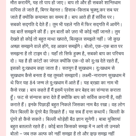
मौत करायेंगे, यह तो पाप हो जाए। बाप तो और ही सबको शान्तिधाम
वापिस ले जाते हैं, बिगर मेहनत। हिसाब-किताब चुक्तू कर सब घर
जाते हैं क्योंकि कयामत का समय है। बाप आते ही हैं सर्विस पर।
सबको सद्गति दे देते हैं। तुम भी पहले गति में फिर सद्गति में आयेंगे।
यह बातें समझने की हैं। इन बातों को ज़रा भी कोई नहीं जानते। तुम
देखते हो कोई तो बहुत माथा खपाते, बिल्कुल समझते नहीं। जो कुछ
अच्छा समझने वाले होंगे, वह आकर समझेंगे। बोलो, एक-एक बात पर
समझना है तो टाइम दो। यहाँ तो सिर्फ हुक्म है, सबको बाप का परिचय
दो। यह है ही कांटों का जंगल क्योंकि एक-दो को दु:ख देते रहते हैं,
इसको दु:खधाम कहा जाता है। सतयुग है सुखधाम। दु:खधाम से
सुखधाम कैसे बनता है यह तुमको समझायें। लक्ष्मी-नारायण सुखधाम में
थे फिर यह 84 जन्म ले दु:खधाम में आते हैं। यह ब्रह्मा का नाम भी
कैसे रखा। बाप कहते हैं मैं इसमें प्रवेश कर बेहद का संन्यास कराता
हूँ। फट से संन्यास करा देते हैं क्योंकि बाप को सर्विस करानी है, वही
कराते हैं। इनके पिछाड़ी बहुत निकले जिसका नाम बैठ रखा। वह लोग
फिर बिल्ली के पूंगरे बैठ दिखाते हैं। यह सब हैं दन्त कथायें। बिल्ली के
पूंगरे हो कैसे सकते। बिल्ली थोड़ेही बैठ ज्ञान सुनेगी। बाबा युक्तियां
बहुत बतलाते रहते हैं। कोई बात किसको समझ में न आये तो उनको
बोलो – जब तक अल्फ को नहीं समझा है तो और कुछ समझ नहीं