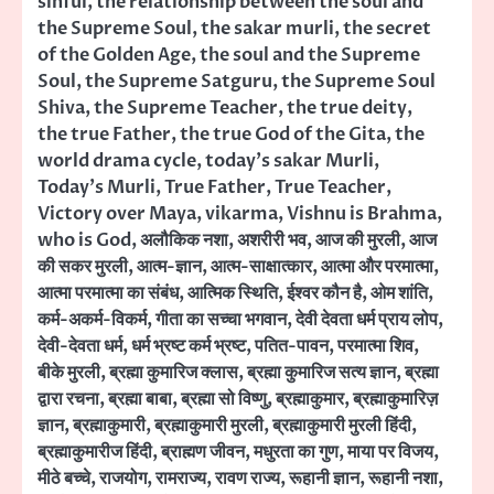
sinful
,
the relationship between the soul and
the Supreme Soul
,
the sakar murli
,
the secret
of the Golden Age
,
the soul and the Supreme
Soul
,
the Supreme Satguru
,
the Supreme Soul
Shiva
,
the Supreme Teacher
,
the true deity
,
the true Father
,
the true God of the Gita
,
the
world drama cycle
,
today's sakar Murli
,
Today’s Murli
,
True Father
,
True Teacher
,
Victory over Maya
,
vikarma
,
Vishnu is Brahma
,
who is God
,
अलौकिक नशा
,
अशरीरी भव
,
आज की मुरली
,
आज
की सकर मुरली
,
आत्म-ज्ञान
,
आत्म-साक्षात्कार
,
आत्मा और परमात्मा
,
आत्मा परमात्मा का संबंध
,
आत्मिक स्थिति
,
ईश्वर कौन है
,
ओम शांति
,
कर्म-अकर्म-विकर्म
,
गीता का सच्चा भगवान
,
देवी देवता धर्म प्राय लोप
,
देवी-देवता धर्म
,
धर्म भ्रष्ट कर्म भ्रष्ट
,
पतित-पावन
,
परमात्मा शिव
,
बीके मुरली
,
ब्रह्मा कुमारिज क्लास
,
ब्रह्मा कुमारिज सत्य ज्ञान
,
ब्रह्मा
द्वारा रचना
,
ब्रह्मा बाबा
,
ब्रह्मा सो विष्णु
,
ब्रह्माकुमार
,
ब्रह्माकुमारिज़
ज्ञान
,
ब्रह्माकुमारी
,
ब्रह्माकुमारी मुरली
,
ब्रह्माकुमारी मुरली हिंदी
,
ब्रह्माकुमारीज हिंदी
,
ब्राह्मण जीवन
,
मधुरता का गुण
,
माया पर विजय
,
मीठे बच्चे
,
राजयोग
,
रामराज्य
,
रावण राज्य
,
रूहानी ज्ञान
,
रूहानी नशा
,