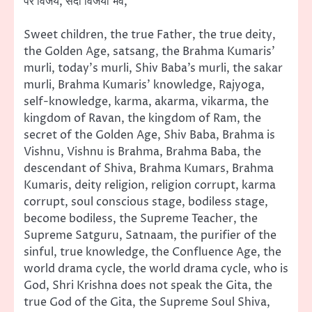
पर विजय, सदा विजयी भव,
Sweet children, the true Father, the true deity,
the Golden Age, satsang, the Brahma Kumaris’
murli, today’s murli, Shiv Baba’s murli, the sakar
murli, Brahma Kumaris’ knowledge, Rajyoga,
self-knowledge, karma, akarma, vikarma, the
kingdom of Ravan, the kingdom of Ram, the
secret of the Golden Age, Shiv Baba, Brahma is
Vishnu, Vishnu is Brahma, Brahma Baba, the
descendant of Shiva, Brahma Kumars, Brahma
Kumaris, deity religion, religion corrupt, karma
corrupt, soul conscious stage, bodiless stage,
become bodiless, the Supreme Teacher, the
Supreme Satguru, Satnaam, the purifier of the
sinful, true knowledge, the Confluence Age, the
world drama cycle, the world drama cycle, who is
God, Shri Krishna does not speak the Gita, the
true God of the Gita, the Supreme Soul Shiva,