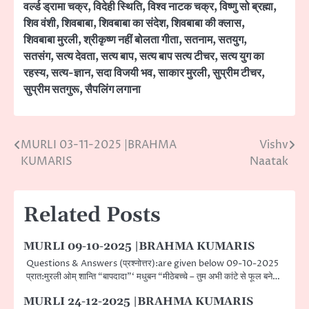
वर्ल्ड ड्रामा चक्र
,
विदेही स्थिति
,
विश्व नाटक चक्र
,
विष्णु सो ब्रह्मा
,
शिव वंशी
,
शिवबाबा
,
शिवबाबा का संदेश
,
शिवबाबा की क्लास
,
शिवबाबा मुरली
,
श्रीकृष्ण नहीं बोलता गीता
,
सतनाम
,
सतयुग
,
सतसंग
,
सत्य देवता
,
सत्य बाप
,
सत्य बाप सत्य टीचर
,
सत्य युग का
रहस्य
,
सत्य-ज्ञान
,
सदा विजयी भव
,
साकार मुरली
,
सुप्रीम टीचर
,
सुप्रीम सतगुरू
,
सैपलिंग लगाना
MURLI 03-11-2025 |BRAHMA
Vishv
Post
KUMARIS
Naatak
navigation
Related Posts
MURLI 09-10-2025 |BRAHMA KUMARIS
Questions & Answers (प्रश्नोत्तर):are given below 09-10-2025
प्रात:मुरली ओम् शान्ति “बापदादा”‘ मधुबन “मीठेबच्चे – तुम अभी कांटे से फूल बने…
MURLI 24-12-2025 |BRAHMA KUMARIS