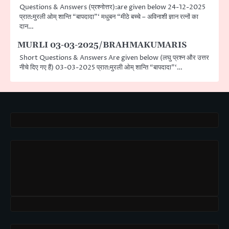
Questions & Answers (प्रश्नोत्तर):are given below 24-12-2025
प्रात:मुरली ओम् शान्ति “बापदादा”‘ मधुबन “मीठे बच्चे – अविनाशी ज्ञान रत्नों का
दान…
MURLI 03-03-2025/BRAHMAKUMARIS
Short Questions & Answers Are given below (लघु प्रश्न और उत्तर
नीचे दिए गए हैं) 03-03-2025 प्रात:मुरली ओम् शान्ति “बापदादा”‘…