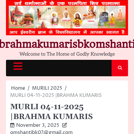
Skip
to
content
brahmakumarisbkomshant
Welcome to The Home of Godly Knowledge
Home
MURILI 2025
MURLI 04-11-2025 |BRAHMA KUMARIS
MURLI 04-11-2025
|BRAHMA KUMARIS
November 3, 2025
omshantibk07@gmail.com