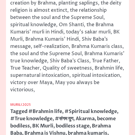
creation by Brahma, planting saplings, the deity
religion is almost extinct, the relationship
between the soul and the Supreme Soul,
spiritual knowledge, Om Shanti, the Brahma
Kumaris’ murli in Hindi, today’s sakar murli, BK
Murli, Brahma Kumaris’ Hindi, Shiv Baba’s
message, self-realization, Brahma Kumaris class,
the soul and the Supreme Soul, Brahma Kumaris’
true knowledge, Shiv Baba’s Class, True Father,
True Teacher, Quality of sweetness, Brahmin life,
supernatural intoxication, spiritual intoxication,
victory over Maya, May you always be
victorious,
MURILI 2025
Tagged
#Brahmin life
,
#Spiritual knowledge
,
#True knowledge
,
#संगम युग
,
Akarma
,
become
bodiless
,
BK Murli
,
bodiless stage
,
Brahma
Baba
,
Brahma is Vishnu
,
brahma kumaris
,