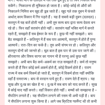
मार्ग। भक्ति मार्ग के दलदल में गले तक डूबे हुए हैं तो फिर निकाल कैसे
सकेंगे। निकालना ही मुश्किल हो जाता है। कोई-कोई तो औरों को
निकालने निमित्त बन खुद ही डूब जाते हैं। खुद गले तक दुबन में फंसते
अर्थात् काम विकार में गिर पड़ते हैं। यह है सबसे बड़ी दुबन (दलदल)।
सतयुग में यह बातें होती नहीं। अभी तुम सत्य बाप द्वारा सत्य देवता बन
रहे हो। फिर वहाँ सतसंग होते नहीं। सतसंग यहाँ भक्ति मार्ग में करते
रहते हैं, समझते हैं सब ईश्वर के रूप हैं। कुछ भी नहीं समझते। बाप
बैठ समझाते हैं – कलियुग में हैं सब पाप आत्मायें, सतयुग में होते हैं पुण्य
आत्मायें। रात-दिन का फर्क है। तुम अभी संगम पर हो। कलियुग और
सतयुग दोनों को जानते हो। मूल बात है इस पार से उस पार जाने की।
क्षीरसागर और विषय सागर का गायन भी है परन्तु अर्थ कुछ नहीं
समझते। अभी बाप बैठ कर्म-अकर्म का राज़ समझाते हैं। कर्म तो मनुष्य
करते ही हैं फिर कोई कर्म अकर्म होते हैं, कोई विकर्म होते हैं। रावण
राज्य में सब कर्म विकर्म हो जाते हैं, सतयुग में विकर्म होता नहीं क्योंकि
वहाँ है रामराज्य। बाप से वरदान पाये हुए हैं। रावण देते हैं श्राप। यह
सुख और दु:ख का खेल है ना। दु:ख में सब बाप को याद करते हैं। सुख
में कोई याद नहीं करते। वहाँ विकार होते नहीं। बच्चों को समझाया है –
सैपलिंग लगाते हैं। यह सैपलिग लगाने की रसम भी अभी पड़ी है। बाप
ने सैपलिंग लगाना शुरू किया है। आगे जब ब्रिटिश गवर्मेन्ट थी तो कभी