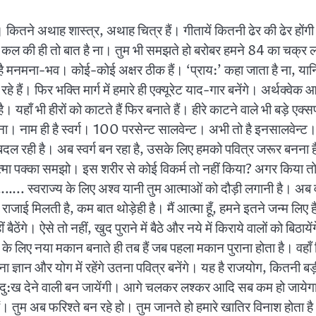
 है। कितने अथाह शास्त्र, अथाह चित्र हैं। गीतायें कितनी ढेर की ढेर ह
 की ही तो बात है ना। तुम भी समझते हो बरोबर हमने 84 का चक्र लगाया 
षर है मनमना-भव। कोई-कोई अक्षर ठीक हैं। ‘प्राय:’ कहा जाता है ना, यानि दे
हैं। फिर भक्ति मार्ग में हमारे ही एक्यूरेट याद-गार बनेंगे। अर्थक्वेक
। यहाँ भी हीरों को काटते हैं फिर बनाते हैं। हीरे काटने वाले भी बड़े एक्स
ना। नाम ही है स्वर्ग। 100 परसेन्ट सालवेन्ट। अभी तो है इनसालवेन्ट।
दल रही है। अब स्वर्ग बन रहा है, उसके लिए हमको पवित्र जरूर बनना है।
मा पक्का समझो। इस शरीर से कोई विकर्म तो नहीं किया? अगर किया तो
मेध…….. स्वराज्य के लिए अश्व यानी तुम आत्माओं को दौड़ी लगानी है। 
जाई मिलती है, कम बात थोड़ेही है। मैं आत्मा हूँ, हमने इतने जन्म लिए है
नहीं बैठेंगे। ऐसे तो नहीं, खुद पुराने में बैठे और नये में किराये वालों को 
चों के लिए नया मकान बनाते ही तब हैं जब पहला मकान पुराना होता है। वहाँ 
ना ज्ञान और योग में रहेंगे उतना पवित्र बनेंगे। यह है राजयोग, कितनी बड
करने, दु:ख देने वाली बन जायेंगी। आगे चलकर लश्कर आदि सब कम हो जायेग
म अब फरिश्ते बन रहे हो। तुम जानते हो हमारे खातिर विनाश होता है। ड्र