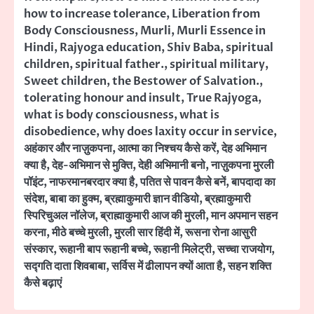
how to increase tolerance
,
Liberation from
Body Consciousness
,
Murli
,
Murli Essence in
Hindi
,
Rajyoga education
,
Shiv Baba
,
spiritual
children
,
spiritual father.
,
spiritual military
,
Sweet children
,
the Bestower of Salvation.
,
tolerating honour and insult
,
True Rajyoga
,
what is body consciousness
,
what is
disobedience
,
why does laxity occur in service
,
अहंकार और नाज़ुकपना
,
आत्मा का निश्चय कैसे करें
,
देह अभिमान
क्या है
,
देह-अभिमान से मुक्ति
,
देही अभिमानी बनो
,
नाज़ुकपना मुरली
पॉइंट
,
नाफरमानबरदार क्या है
,
पतित से पावन कैसे बनें
,
बापदादा का
संदेश
,
बाबा का हुक्म
,
ब्रह्माकुमारी ज्ञान वीडियो
,
ब्रह्माकुमारी
स्पिरिचुअल नॉलेज
,
ब्राह्माकुमारी आज की मुरली
,
मान अपमान सहन
करना
,
मीठे बच्चे मुरली
,
मुरली सार हिंदी में
,
रूसना रोना आसुरी
संस्कार
,
रूहानी बाप रूहानी बच्चे
,
रूहानी मिलेट्री
,
सच्चा राजयोग
,
सद्गति दाता शिवबाबा
,
सर्विस में ढीलापन क्यों आता है
,
सहन शक्ति
कैसे बढ़ाएं