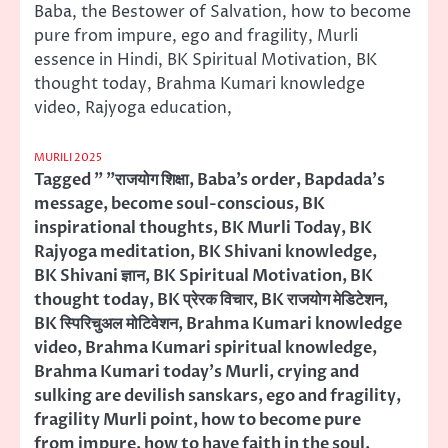
Baba, the Bestower of Salvation, how to become
pure from impure, ego and fragility, Murli
essence in Hindi, BK Spiritual Motivation, BK
thought today, Brahma Kumari knowledge
video, Rajyoga education,
MURILI 2025
Tagged
" "राजयोग शिक्षा
,
Baba’s order
,
Bapdada's
message
,
become soul-conscious
,
BK
inspirational thoughts
,
BK Murli Today
,
BK
Rajyoga meditation
,
BK Shivani knowledge
,
BK Shivani ज्ञान
,
BK Spiritual Motivation
,
BK
thought today
,
BK प्रेरक विचार
,
BK राजयोग मेडिटेशन
,
BK स्पिरिचुअल मोटिवेशन
,
Brahma Kumari knowledge
video
,
Brahma Kumari spiritual knowledge
,
Brahma Kumari today's Murli
,
crying and
sulking are devilish sanskars
,
ego and fragility
,
fragility Murli point
,
how to become pure
from impure
,
how to have faith in the soul
,