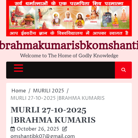
Skip
to
content
brahmakumarisbkomshant
Welcome to The Home of Godly Knowledge
Home
MURILI 2025
MURLI 27-10-2025 |BRAHMA KUMARIS
MURLI 27-10-2025
|BRAHMA KUMARIS
October 26, 2025
omshantibk07@gmail.com