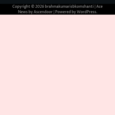
Copyright © 2026
brahmakumarisbkomshanti
| Ace
News by
Ascendoor
| Powered by
WordPress
.