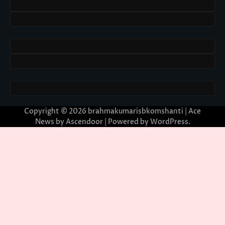
Copyright © 2026
brahmakumarisbkomshanti
| Ace
News by
Ascendoor
| Powered by
WordPress
.