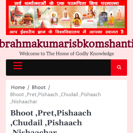
Skip
to
content
brahmakumarisbkomshant
Welcome to The Home of Godly Knowledge
Home
Bhoot
Bhoot ,Pret,Pishaach ,Chudail ,Pishaach
,Nishaachar
Bhoot ,Pret,Pishaach
,Chudail ,Pishaach
,Nishaachar