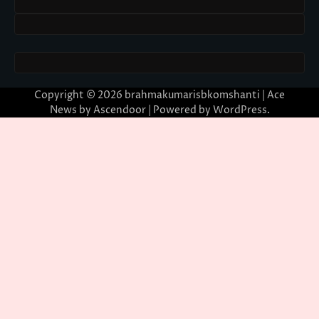
Copyright © 2026
brahmakumarisbkomshanti
| Ace
News by
Ascendoor
| Powered by
WordPress
.