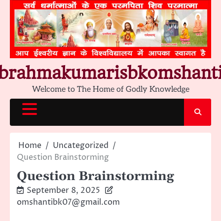
Skip
to
content
brahmakumarisbkomshant
Welcome to The Home of Godly Knowledge
Home
Uncategorized
Question Brainstorming
Question Brainstorming
September 8, 2025
omshantibk07@gmail.com