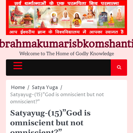
Skip
to
content
brahmakumarisbkomshant
Welcome to The Home of Godly Knowledge
Home
Satya Yuga
Satyayug-(15)”God is omniscient but not
omniscient?”
Satyayug-(15)”God is
omniscient but not
omniscient?”