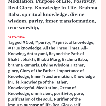
Meditation, Purpose of Life, Positivity,
Real Glory, Knowledge in Life, Brahma
Baba, spiritual knowledge, divine
wisdom, purity, inner transformation,
true worship,
SATYA YUGA
Tagged
#God
,
#purity
,
#Spiritual knowledge
,
#True knowledge
,
All the Three Times
,
All-
Knowing
,
Antaryami
,
Beyond the Path of
Bhakti
,
bhakti
,
Bhakti Marg
,
Brahma Baba
,
brahma kumaris
,
Divine Wisdom
,
Father
,
glory
,
Glory of the Father
,
Importance of
Knowledge
,
Inner Transformation
,
Knowledge
in Life
,
knowledge of the Father
,
Knowledgeful
,
Meditation
,
Ocean of
Knowledge
,
omniscient
,
positivity
,
pure
,
purification of the soul.
,
Purifier of the
Impure
,
purpose of life
,
Real Glory
,
self-