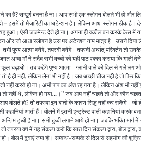
रवार बनने का है? सम्पूर्ण बनना है ना। आप सभी एक स्लोगन बोलते भी हो
ो – इसमें तो मैजारिटी का अटेन्शन है। लेकिन आधा स्लोगन ठीक है। देने क
 हुआ। ऐसी जजमेन्ट देते हो ना। अपना ही वकील बन करके केस में यह
िन और जो आधा स्लोगन है उस पर अटेन्शन नाम मात्र है। उसने दिया ल
भी पुण्य आत्मा बनेंगे, तपस्वी बनेंगे। तपस्वी अर्थात् परिवर्तन तो उन
जगत अम्बा माँ ने सदैव सभी बच्चों को यही पाठ पक्का कराया कि गाली देन
, आप फूल चढ़ाओ। तब कहेंगे पुण्य आत्मा। ग्लानी वाले को दिल से गले लग
देना तो है ही नहीं, लेकिन लेना भी नहीं है। जब अच्छी चीज नहीं है तो फि
ाप तो नहीं करते हो ना। अभी पाप का अंश रह गया है। लेकिन अंश भी नहीं हो
ते तो नहीं थे, लेकिन हो गया…।” जब आप नहीं चाहते तो और कौन चाहता?
प बोलते हो? तो तपस्या इन बातों के कारण सिद्ध नहीं कर सकेंगे। जो हो
ी कहानियां आती हैं। बोलने में इतनी इन्ट्रेस्ट वाली कहानियां करके बत
्तिम टुब्बी है ना। सभी टुब्बी लगाने आये हो ना। जबकि भक्ति मार्ग में 
। तो तपस्या वर्ष में यह संकल्प करो कि सारा दिन संकल्प द्वारा, बोल द्वारा, 
 जमा हो। बोल में दुवाएं जमा हो। सम्बन्ध-सम्पर्क से दिल से सहयोग की शु