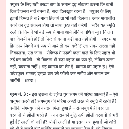
फ्युचर के लिए यही ब्रह्मा बाप के समान दृढ़ संकल्प करना कि कभी
दिलशिकस्त नहीं बनना है, सदा दिलखुश रहना है। फ्युचर के लिए
इतनी हिम्मत है ना? माया हिलाये तो भी नहीं हिलना। अगर मायाजीत
बनने का दृढ़ संकल्प होगा तो माया कुछ नहीं करेगी। सदैव यह स्मृति
रखो कि कितने भी बड़े रूप से माया आये लेकिन नथिंग न्यु। कितने
बार विजयी बने हो? तो फिर से बनना बड़ी बात नहीं होगी। अगर माया
हिमालय जितने बड़े रूप से आये तो क्या करेंगे? उस समय रास्ता नहीं
निकालना, उड़ जाना। सेकेण्ड में उड़ती कला वाले के लिए पहाड़ भी
रुई बन जायेगी। तो कितना भी बड़ा पहाड़ का रूप हो, लेकिन डरना
नहीं, घबराना नहीं। यह कागज का शेर है, कागज का पहाड़ है। ऐसे
पॉवरफुल आत्माएं ब्रह्मा बाप को फॉलो कर समीप और समान बन
जायेंगी। अच्छा।
ग्रुप नं. 3 :-
इस ड्रामा के श्रेष्ठ युग संगम की श्रेष्ठ आत्माएं हैं – ऐसे
अनुभव करते हो? संगमयुग की महिमा अच्छी तरह से स्मृति में रहती है?
क्योंकि संगमयुग को वरदान मिला हुआ है – संगमयुग में ही वरदाता
वरदानों से झोली भरते हैं। आप सबकी बुद्धि रूपी झोली वरदानों से भरी
हुई है? खाली तो नहीं है? थोड़ी खाली है या इतना भरा हुआ है जो औरों
को भी दे सकते हो? क्योंकि वरदानों का खजाना ऐसा है, जो जितना