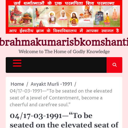
Skip
to
content
brahmakumarisbkomshant
Welcome to The Home of Godly Knowledge
Home
Avyakt Murli -1991
04/17-03-1991—“To be seated on the elevated
seat of a Jewel of Contentment, become a
cheerful and carefree soul.”
04/17-03-1991—“To be
seated on the elevated seat of