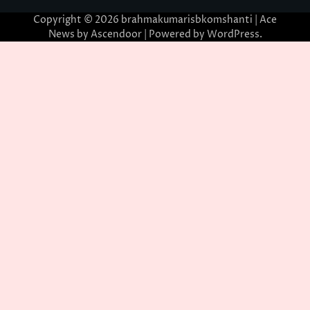
Copyright © 2026
brahmakumarisbkomshanti
| Ace
News by
Ascendoor
| Powered by
WordPress
.