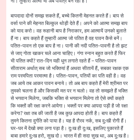
ना। तुम्हारी आत्मा भी अब पवित्र बन रही है।
बापदादा दोनों समझ सकते हैं, बच्चे कितनी मेहनत करते हैं। बाप से
वर्सा पाने की मेहनत बिल्कुल थोड़ी देते हैं। अपने को आत्मा समझ बाप
को याद करो। वह रूहानी बाप है निराकार, हम आत्मायें उनको बुलाते
हैं ना। बाप कहते हैं तुम्हारी आत्मा जो पतित है वह पावन कैसे बनें।
पतित-पावन तो एक बाप है ना। पानी की नदी पतित-पावनी है तो झट
से जाए गोता खाकर चले आना चाहिए। गंगा स्नान बहुत करते हैं फिर
भी पतित क्यों? रात-दिन यही धुन लगाते रहते हैं – पतित-पावन
सीताराम अर्थात् सब जो भक्तियां हैं अथवा सीतायें हैं, सबका रक्षक एक
राम परमपिता परमात्मा है। पतित-पावन, पतियों का पति वही है। वह
जब आये तब आकर पावन बनाये। तो अब बाप कहते हैं मेरी श्रीमत पर
तुमको चलना है और किसकी मत पर न चलो। वह तो समझते हैं भक्ति
से भगवान मिलेगा, जबकि भक्ति से भगवान मिलेगा तो ऐसे क्यों कहते
कि भक्तों की रक्षा करने आयेगा। भक्तों पर क्या आपदा पड़ी है जो रक्षा
करेगा? रक्षा तब की जाती है जब कुछ आपदा होती है। बाप कहते हैं
तुमने कितना दुर्गति को पाया है। यह है रौरव नर्क, सब दु:खी रोगी हैं।
घर-घर में देखो क्या लगा पड़ा है। दु:ख ही दु:ख, इसलिए पुकारते हैं
बाबा हमारे दु:ख हरो, सुख दो। भारत में ही सदा सुख था, अब दु:ख है।