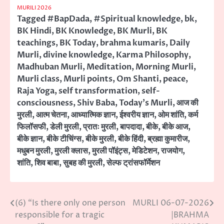
MURILI 2026
Tagged
#BapDada
,
#Spiritual knowledge
,
bk
,
BK Hindi
,
BK Knowledge
,
BK Murli
,
BK
teachings
,
BK Today
,
brahma kumaris
,
Daily
Murli
,
divine knowledge
,
Karma Philosophy
,
Madhuban Murli
,
Meditation
,
Morning Murli
,
Murli class
,
Murli points
,
Om Shanti
,
peace
,
Raja Yoga
,
self transformation
,
self-
consciousness
,
Shiv Baba
,
Today’s Murli
,
आज की
मुरली
,
आत्म चेतना
,
आध्यात्मिक ज्ञान
,
ईश्वरीय ज्ञान
,
ओम शांति
,
कर्म
फिलॉसफी
,
डेली मुरली
,
प्रातः मुरली
,
बापदादा
,
बीके
,
बीके आज
,
बीके ज्ञान
,
बीके टीचिंग्स
,
बीके मुरली
,
बीके हिंदी
,
ब्रह्मा कुमारीज
,
मधुबन मुरली
,
मुरली क्लास
,
मुरली पॉइंट्स
,
मेडिटेशन
,
राजयोग
,
शांति
,
शिव बाबा
,
सुबह की मुरली
,
सेल्फ ट्रांसफॉर्मेशन
(6) “Is there only one person
MURLI 06-07-2026
Post
responsible for a tragic
|BRAHMA
navigation