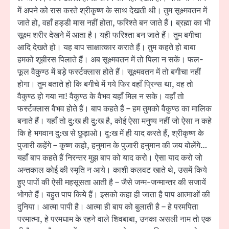
में अपने को रास करते श्रीकृष्ण के साथ देखती थी। तुम सूक्ष्मवतन में
जाते हो, वहाँ हड्डी मास नहीं होता, फरिश्ते बन जाते हैं। ब्रह्मा का भी
सूक्ष्म शरीर देखने में आता है। यही फरिश्ता बन जाते हैं। तुम बगीचा
आदि देखते हो। यह बाप साक्षात्कार कराते हैं। तुम कहते हो बाबा
हमको शूबीरस पिलाते हैं। अब सूक्ष्मवतन में तो पिला न सकें। फल-
फूल वैकुण्ठ में बड़े फर्स्टक्लास होते हैं। सूक्ष्मवतन में तो बगीचा नहीं
होगा। तुम बताते हो कि बगीचे में गये फिर वहाँ प्रिन्स था, वह तो
वैकुण्ठ हो गया ना! वैकुण्ठ के वैभव यहाँ मिल न सके। वहाँ तो
फर्स्टक्लास वैभव होते हैं। बाप कहते हैं – हम तुमको वैकुण्ठ का मालिक
बनाते हैं। यहाँ तो दु:ख ही दु:ख है, कोई ऐसा मनुष्य नहीं जो ऐसा न कहे
कि हे भगवान दु:ख से छुड़ाओ। दु:ख में ही याद करते हैं, श्रीकृष्ण के
पुजारी कहेंगे – कृष्ण कहो, हनुमान के पुजारी हनुमान की जय बोलेंगे…
यहाँ बाप कहते हैं निरन्तर मुझ बाप को याद करो। ऐसा याद करो जो
अन्तकाल कोई की स्मृति न आये। काशी कलवट खाते थे, उसमें किये
हुए पापों की ऐसी महसूसता आती है – जैसे जन्म-जन्मान्तर की सजायें
भोगते हैं। बहुत पाप किये हैं। इसको कहा ही जाता है पाप आत्माओं की
दुनिया। आत्मा पापी है। आत्मा ही बाप को बुलाती है – हे परमपिता
परमात्मा, हे परमधाम के रहने वाले शिवबाबा, उनका असली नाम तो एक