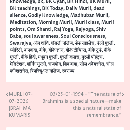
knowledge
,
bk
,
BK Gyan
,
BK Hindi
,
BK Murli
,
BK teachings
,
BK Today
,
Daily Murli
,
dead
silence
,
Godly Knowledge
,
Madhuban Murli
,
Meditation
,
Morning Murli
,
Murli class
,
Murli
points
,
Om Shanti
,
Raj Yoga
,
Rajyoga
,
Shiv
Baba
,
soul awareness
,
Soul Consciousness
,
Swarajya
,
ओम शांति
,
गॉडली नॉलेज
,
डेड साइलेंस
,
डेली मुरली
,
प्योरिटी
,
बापदादा
,
बीके
,
बीके ज्ञान
,
बीके टीचिंग्स
,
बीके टुडे
,
बीके
मुरली
,
बीके हिंदी
,
मधुबन मुरली
,
मुरली क्लास
,
मुरली पॉइंट्स
,
मेडिटेशन
,
मॉर्निंग मुरली
,
राजयोग
,
शिव बाबा
,
सोल अवेयरनेस
,
सोल
कॉन्शसनेस
,
स्पिरिचुअल नॉलेज
,
स्वराज्य
MURLI 07-
03/25-01-1994 – “The nature of
Post
07-2026
Brahmins is a special nature—make
navigation
|BRAHMA
this a natural state of
KUMARIS
remembrance.”