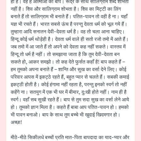
ही है। वह है आत्माओं का बाप। रूद्र के साथ सालिग्राम शब्द शोभता
नहीं है। शिव और सालिग्राम शोभता है। शिव का मिट्टी का लिंग
बनाते हैं तो सालिग्राम भी बनाते हैं। पतित-पावन तो वही है ना। यहाँ
यज्ञ भी रचते हैं। भारत सबसे ऊंच है परन्तु देवता धर्म को भूल गये हैं।
तुम्हारा आदि सनातन देवी-देवता धर्म है। वह तो चला आना चाहिए।
हिन्दू कोई धर्म थोड़ेही है। देवता धर्म वाले ही सतो रजो तमो में आते हैं।
जब तमो में आ जाते हैं तो अपने को देवता कह नहीं सकते। वास्तव में
हिन्दू तो धर्म है नहीं। तो समझाया जाता है कि तुम देवी-देवता बन
सकते हो, आकर समझो। तो कह देते फुर्सत कहाँ है! बाप कहते हैं –
हम तुमको अपना बनाते हैं – शान्ति और सुख का वर्सा देने लिए। कोई
परिवार आपस में इकट्ठे रहते हैं, बहुत प्यार से चलते हैं। सबकी कमाई
इकट्ठी होती है। कोई हंगामा नहीं रहता है, परन्तु इनको स्वर्ग तो नहीं
कहेंगे ना। सतयुग में एक भी घर में बीमार, दु:खी होते नहीं। नाम ही है
स्वर्ग। वहाँ सब सुखी रहते हैं। बाप से तुम सदा सुख का वर्सा लेने आये
हो। तुमको ज्ञान मिला है। कहते हैं बाबा आप पतित-पावन हो। हमको
भी पावन बनाओ। बाप के साथ तुम बच्चे भी खुदाई खिदमगार हो।
अच्छा!
मीठे-मीठे सिकीलधे बच्चों प्रति मात-पिता बापदादा का याद-प्यार और