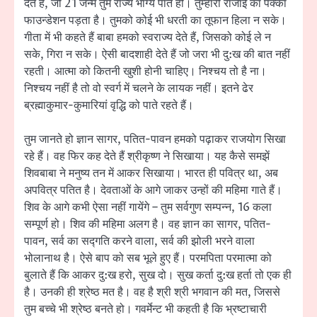
देते हैं, जो 21 जन्म तुम राज्य भाग्य पाते हो। तुम्हारी राजाई का पक्का
फाउन्डेशन पड़ता है। तुमको कोई भी धरती का तूफान हिला न सके।
गीता में भी कहते हैं बाबा हमको स्वराज्य देते हैं, जिसको कोई ले न
सके, गिरा न सके। ऐसी बादशाही देते हैं जो जरा भी दु:ख की बात नहीं
रहती। आत्मा को कितनी खुशी होनी चाहिए। निश्चय तो है ना।
निश्चय नहीं है तो वो स्वर्ग में चलने के लायक नहीं। इतने ढेर
ब्रह्माकुमार-कुमारियां वृद्धि को पाते रहते हैं।
तुम जानते हो ज्ञान सागर, पतित-पावन हमको पढ़ाकर राजयोग सिखा
रहे हैं। वह फिर कह देते हैं श्रीकृष्ण ने सिखाया। यह कैसे समझें
शिवबाबा ने मनुष्य तन में आकर सिखाया। भारत ही पवित्र था, अब
अपवित्र पतित है। देवताओं के आगे जाकर उन्हों की महिमा गाते हैं।
शिव के आगे कभी ऐसा नहीं गायेंगे – तुम सर्वगुण सम्पन्न, 16 कला
सम्पूर्ण हो। शिव की महिमा अलग है। वह ज्ञान का सागर, पतित-
पावन, सर्व का सद्गति करने वाला, सर्व की झोली भरने वाला
भोलानाथ है। ऐसे बाप को सब भूले हुए हैं। परमपिता परमात्मा को
बुलाते हैं कि आकर दु:ख हरो, सुख दो। सुख कर्ता दु:ख हर्ता तो एक ही
है। उनकी ही श्रेष्ठ मत है। वह है श्री श्री भगवान की मत, जिससे
तुम बच्चे भी श्रेष्ठ बनते हो। गवर्मेन्ट भी कहती है कि भ्रष्टाचारी