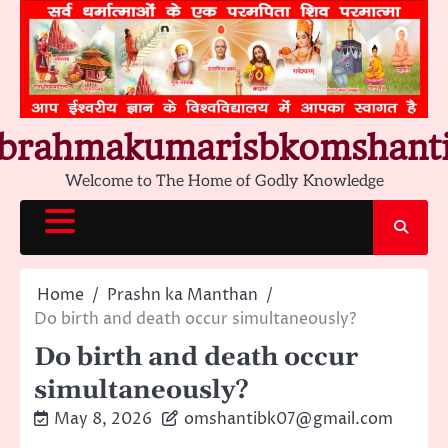
Skip
to
content
brahmakumarisbkomshant
Welcome to The Home of Godly Knowledge
Home
Prashn ka Manthan
Do birth and death occur simultaneously?
Do birth and death occur
simultaneously?
May 8, 2026
omshantibk07@gmail.com