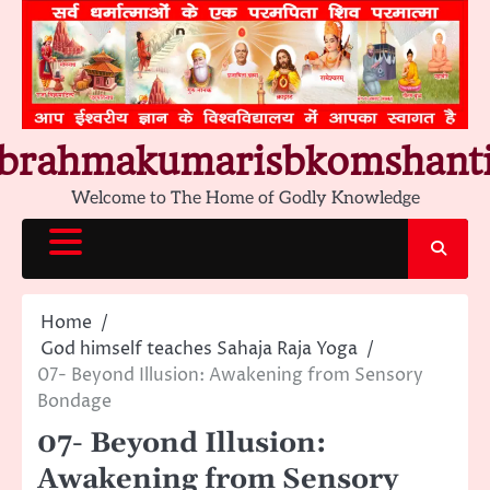
Skip
to
content
brahmakumarisbkomshant
Welcome to The Home of Godly Knowledge
Home
God himself teaches Sahaja Raja Yoga
07- Beyond Illusion: Awakening from Sensory
Bondage
07- Beyond Illusion:
Awakening from Sensory