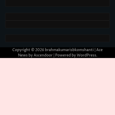
Copyright © 2026
brahmakumarisbkomshanti
| Ace
News by
Ascendoor
| Powered by
WordPress
.