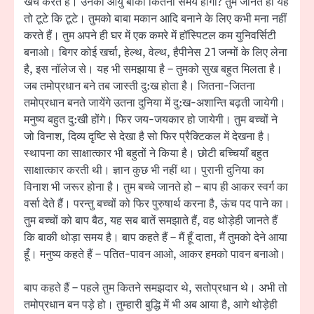
खर्च करते हैं। उनकी आयु बाकी कितना समय होगी? तुम जानते हो यह
तो टूटे कि टूटे। तुमको बाबा मकान आदि बनाने के लिए कभी मना नहीं
करते हैं। तुम अपने ही घर में एक कमरे में हॉस्पिटल कम युनिवर्सिटी
बनाओ। बिगर कोई खर्चा, हेल्थ, वेल्थ, हैपीनेस 21 जन्मों के लिए लेना
है, इस नॉलेज से। यह भी समझाया है – तुमको सुख बहुत मिलता है।
जब तमोप्रधान बने तब जास्ती दु:ख होता है। जितना-जितना
तमोप्रधान बनते जायेंगे उतना दुनिया में दु:ख-अशान्ति बढ़ती जायेगी।
मनुष्य बहुत दु:खी होंगे। फिर जय-जयकार हो जायेगी। तुम बच्चों ने
जो विनाश, दिव्य दृष्टि से देखा है सो फिर प्रैक्टिकल में देखना है।
स्थापना का साक्षात्कार भी बहुतों ने किया है। छोटी बच्चियाँ बहुत
साक्षात्कार करती थी। ज्ञान कुछ भी नहीं था। पुरानी दुनिया का
विनाश भी जरूर होना है। तुम बच्चे जानते हो – बाप ही आकर स्वर्ग का
वर्सा देते हैं। परन्तु बच्चों को फिर पुरुषार्थ करना है, ऊंच पद पाने का।
तुम बच्चों को बाप बैठ, यह सब बातें समझाते हैं, वह थोड़ेही जानते हैं
कि बाकी थोड़ा समय है। बाप कहते हैं – मैं हूँ दाता, मैं तुमको देने आया
हूँ। मनुष्य कहते हैं – पतित-पावन आओ, आकर हमको पावन बनाओ।
बाप कहते हैं – पहले तुम कितने समझदार थे, सतोप्रधान थे। अभी तो
तमोप्रधान बन पड़े हो। तुम्हारी बुद्धि में भी अब आया है, आगे थोड़ेही