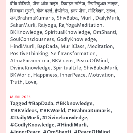
बीके वीडियो, पीस ऑफ माइंड, डिवाइन नॉलेज, स्पिरिचुअल लाइफ,
शिवबाबा मुरली, बीके वर्ल्ड, हैप्पीनेस, इनर पीस, मोटिवेशन, ट्रुथ,
लव,BrahmaKumaris, ShivBaba, Murli, DailyMurli,
SakarMurli, Rajyoga, RajYogaMeditation,
BKKnowledge, SpiritualKnowledge, OmShanti,
SoulConsciousness, GodlyKnowledge,
HindiMurli, BapDada, MurliClass, Meditation,
PositiveThinking, SelfTransformation,
AtmaParamatma, BKVideos, PeaceOfMind,
DivineKnowledge, SpiritualLife, ShivBabaMurli,
BKWorld, Happiness, InnerPeace, Motivation,
Truth, Love,
MURILI 2026
Tagged
#BapDada
,
#BKknowledge
,
#BKVideos
,
#BKWorld
,
#BrahmaKumaris
,
#DailyMurli
,
#Divineknowledge
,
#GodlyKnowledge
,
#HindiMurli
,
#InnerPeace
,
#OmShanti
,
#PeaceOfMind
,