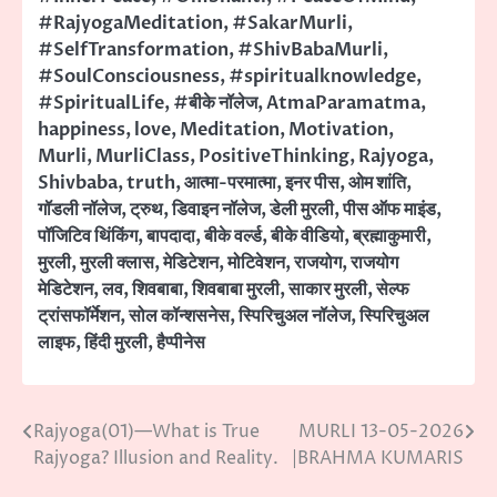
#RajyogaMeditation
,
#SakarMurli
,
#SelfTransformation
,
#ShivBabaMurli
,
#SoulConsciousness
,
#spiritualknowledge
,
#SpiritualLife
,
#बीके नॉलेज
,
AtmaParamatma
,
happiness
,
love
,
Meditation
,
Motivation
,
Murli
,
MurliClass
,
PositiveThinking
,
Rajyoga
,
Shivbaba
,
truth
,
आत्मा-परमात्मा
,
इनर पीस
,
ओम शांति
,
गॉडली नॉलेज
,
ट्रुथ
,
डिवाइन नॉलेज
,
डेली मुरली
,
पीस ऑफ माइंड
,
पॉजिटिव थिंकिंग
,
बापदादा
,
बीके वर्ल्ड
,
बीके वीडियो
,
ब्रह्माकुमारी
,
मुरली
,
मुरली क्लास
,
मेडिटेशन
,
मोटिवेशन
,
राजयोग
,
राजयोग
मेडिटेशन
,
लव
,
शिवबाबा
,
शिवबाबा मुरली
,
साकार मुरली
,
सेल्फ
ट्रांसफॉर्मेशन
,
सोल कॉन्शसनेस
,
स्पिरिचुअल नॉलेज
,
स्पिरिचुअल
लाइफ
,
हिंदी मुरली
,
हैप्पीनेस
Rajyoga(01)—What is True
MURLI 13-05-2026
Post
Rajyoga? Illusion and Reality.
|BRAHMA KUMARIS
navigation