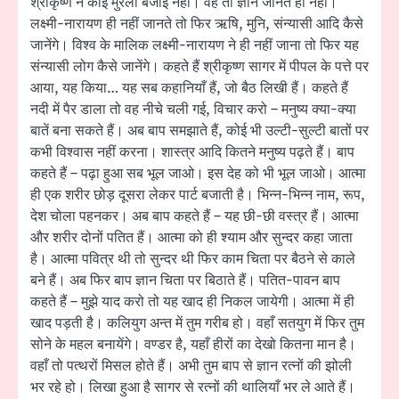
श्रीकृष्ण ने कोई मुरली बजाई नहीं। वह तो ज्ञान जानते ही नहीं।
लक्ष्मी-नारायण ही नहीं जानते तो फिर ऋषि, मुनि, संन्यासी आदि कैसे
जानेंगे। विश्व के मालिक लक्ष्मी-नारायण ने ही नहीं जाना तो फिर यह
संन्यासी लोग कैसे जानेंगे। कहते हैं श्रीकृष्ण सागर में पीपल के पत्ते पर
आया, यह किया… यह सब कहानियाँ हैं, जो बैठ लिखी हैं। कहते हैं
नदी में पैर डाला तो वह नीचे चली गई, विचार करो – मनुष्य क्या-क्या
बातें बना सकते हैं। अब बाप समझाते हैं, कोई भी उल्टी-सुल्टी बातों पर
कभी विश्वास नहीं करना। शास्त्र आदि कितने मनुष्य पढ़ते हैं। बाप
कहते हैं – पढ़ा हुआ सब भूल जाओ। इस देह को भी भूल जाओ। आत्मा
ही एक शरीर छोड़ दूसरा लेकर पार्ट बजाती है। भिन्न-भिन्न नाम, रूप,
देश चोला पहनकर। अब बाप कहते हैं – यह छी-छी वस्त्र हैं। आत्मा
और शरीर दोनों पतित हैं। आत्मा को ही श्याम और सुन्दर कहा जाता
है। आत्मा पवित्र थी तो सुन्दर थी फिर काम चिता पर बैठने से काले
बने हैं। अब फिर बाप ज्ञान चिता पर बिठाते हैं। पतित-पावन बाप
कहते हैं – मुझे याद करो तो यह खाद ही निकल जायेगी। आत्मा में ही
खाद पड़ती है। कलियुग अन्त में तुम गरीब हो। वहाँ सतयुग में फिर तुम
सोने के महल बनायेंगे। वण्डर है, यहाँ हीरों का देखो कितना मान है।
वहाँ तो पत्थरों मिसल होते हैं। अभी तुम बाप से ज्ञान रत्नों की झोली
भर रहे हो। लिखा हुआ है सागर से रत्नों की थालियाँ भर ले आते हैं।