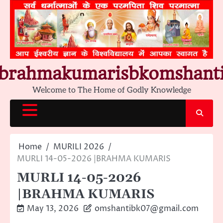
Skip
to
content
brahmakumarisbkomshant
Welcome to The Home of Godly Knowledge
Home
MURILI 2026
MURLI 14-05-2026 |BRAHMA KUMARIS
MURLI 14-05-2026
|BRAHMA KUMARIS
May 13, 2026
omshantibk07@gmail.com