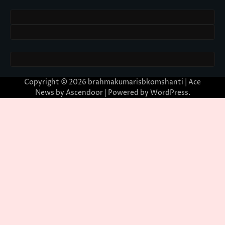
Copyright © 2026
brahmakumarisbkomshanti
| Ace
News by
Ascendoor
| Powered by
WordPress
.