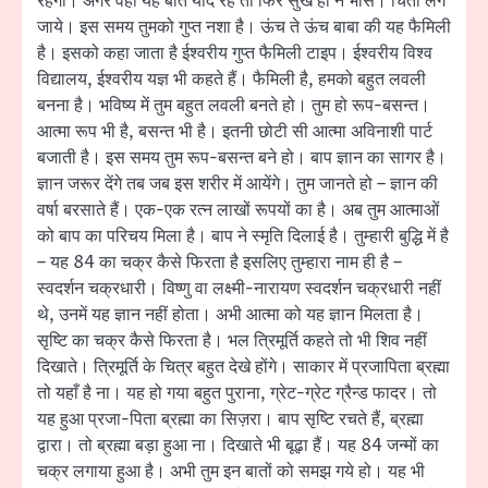
रहेंगी। अगर वहाँ यह बातें याद रहें तो फिर सुख ही न भासे। चिंता लग
जाये। इस समय तुमको गुप्त नशा है। ऊंच ते ऊंच बाबा की यह फैमिली
है। इसको कहा जाता है ईश्वरीय गुप्त फैमिली टाइप। ईश्वरीय विश्व
विद्यालय, ईश्वरीय यज्ञ भी कहते हैं। फैमिली है, हमको बहुत लवली
बनना है। भविष्य में तुम बहुत लवली बनते हो। तुम हो रूप-बसन्त।
आत्मा रूप भी है, बसन्त भी है। इतनी छोटी सी आत्मा अविनाशी पार्ट
बजाती है। इस समय तुम रूप-बसन्त बने हो। बाप ज्ञान का सागर है।
ज्ञान जरूर देंगे तब जब इस शरीर में आयेंगे। तुम जानते हो – ज्ञान की
वर्षा बरसाते हैं। एक-एक रत्न लाखों रूपयों का है। अब तुम आत्माओं
को बाप का परिचय मिला है। बाप ने स्मृति दिलाई है। तुम्हारी बुद्धि में है
– यह 84 का चक्र कैसे फिरता है इसलिए तुम्हारा नाम ही है –
स्वदर्शन चक्रधारी। विष्णु वा लक्ष्मी-नारायण स्वदर्शन चक्रधारी नहीं
थे, उनमें यह ज्ञान नहीं होता। अभी आत्मा को यह ज्ञान मिलता है।
सृष्टि का चक्र कैसे फिरता है। भल त्रिमूर्ति कहते तो भी शिव नहीं
दिखाते। त्रिमूर्ति के चित्र बहुत देखे होंगे। साकार में प्रजापिता ब्रह्मा
तो यहाँ है ना। यह हो गया बहुत पुराना, ग्रेट-ग्रेट ग्रैन्ड फादर। तो
यह हुआ प्रजा-पिता ब्रह्मा का सिज़रा। बाप सृष्टि रचते हैं, ब्रह्मा
द्वारा। तो ब्रह्मा बड़ा हुआ ना। दिखाते भी बूढ़ा हैं। यह 84 जन्मों का
चक्र लगाया हुआ है। अभी तुम इन बातों को समझ गये हो। यह भी