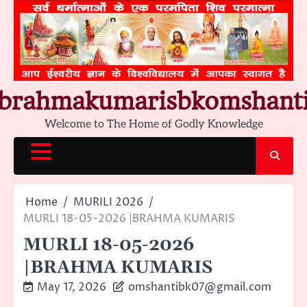
Skip
to
content
brahmakumarisbkomshant
Welcome to The Home of Godly Knowledge
Home
MURILI 2026
MURLI 18-05-2026 |BRAHMA KUMARIS
MURLI 18-05-2026
|BRAHMA KUMARIS
May 17, 2026
omshantibk07@gmail.com