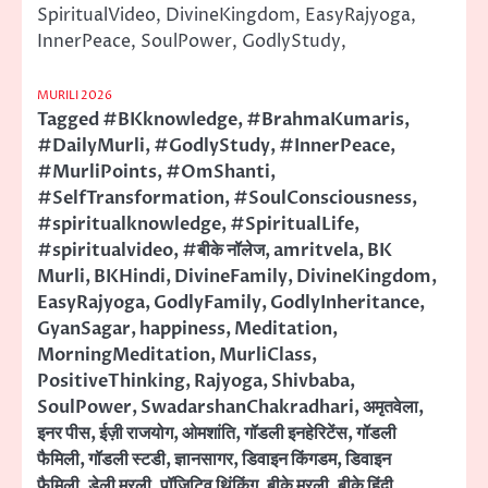
SpiritualVideo, DivineKingdom, EasyRajyoga,
InnerPeace, SoulPower, GodlyStudy,
MURILI 2026
Tagged
#BKknowledge
,
#BrahmaKumaris
,
#DailyMurli
,
#GodlyStudy
,
#InnerPeace
,
#MurliPoints
,
#OmShanti
,
#SelfTransformation
,
#SoulConsciousness
,
#spiritualknowledge
,
#SpiritualLife
,
#spiritualvideo
,
#बीके नॉलेज
,
amritvela
,
BK
Murli
,
BKHindi
,
DivineFamily
,
DivineKingdom
,
EasyRajyoga
,
GodlyFamily
,
GodlyInheritance
,
GyanSagar
,
happiness
,
Meditation
,
MorningMeditation
,
MurliClass
,
PositiveThinking
,
Rajyoga
,
Shivbaba
,
SoulPower
,
SwadarshanChakradhari
,
अमृतवेला
,
इनर पीस
,
ईज़ी राजयोग
,
ओमशांति
,
गॉडली इनहेरिटेंस
,
गॉडली
फैमिली
,
गॉडली स्टडी
,
ज्ञानसागर
,
डिवाइन किंगडम
,
डिवाइन
फैमिली
,
डेली मुरली
,
पॉजिटिव थिंकिंग
,
बीके मुरली
,
बीके हिंदी
,