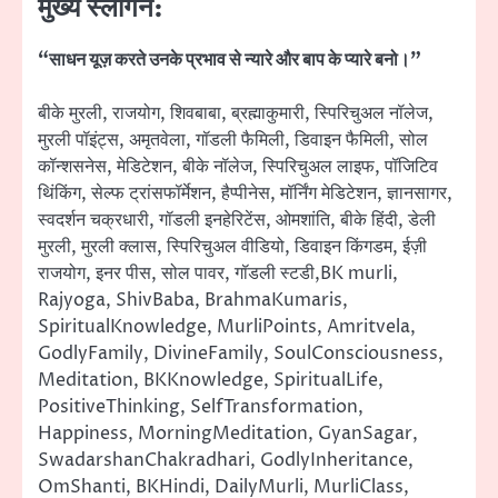
मुख्य स्लोगन:
“साधन यूज़ करते उनके प्रभाव से न्यारे और बाप के प्यारे बनो।”
बीके मुरली, राजयोग, शिवबाबा, ब्रह्माकुमारी, स्पिरिचुअल नॉलेज,
मुरली पॉइंट्स, अमृतवेला, गॉडली फैमिली, डिवाइन फैमिली, सोल
कॉन्शसनेस, मेडिटेशन, बीके नॉलेज, स्पिरिचुअल लाइफ, पॉजिटिव
थिंकिंग, सेल्फ ट्रांसफॉर्मेशन, हैप्पीनेस, मॉर्निंग मेडिटेशन, ज्ञानसागर,
स्वदर्शन चक्रधारी, गॉडली इनहेरिटेंस, ओमशांति, बीके हिंदी, डेली
मुरली, मुरली क्लास, स्पिरिचुअल वीडियो, डिवाइन किंगडम, ईज़ी
राजयोग, इनर पीस, सोल पावर, गॉडली स्टडी,BK murli,
Rajyoga, ShivBaba, BrahmaKumaris,
SpiritualKnowledge, MurliPoints, Amritvela,
GodlyFamily, DivineFamily, SoulConsciousness,
Meditation, BKKnowledge, SpiritualLife,
PositiveThinking, SelfTransformation,
Happiness, MorningMeditation, GyanSagar,
SwadarshanChakradhari, GodlyInheritance,
OmShanti, BKHindi, DailyMurli, MurliClass,