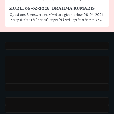
MURLI 08-04-2026 |BRAHMA KUMARIS
Questions & Answers (प्रश्नोत्तर):are given below 08-04-2026
प्रात:मुरली ओम् शान्ति “बापदादा”‘ मधुबन “मीठे बच्चे – तुम देह अभिमान का द्वार…