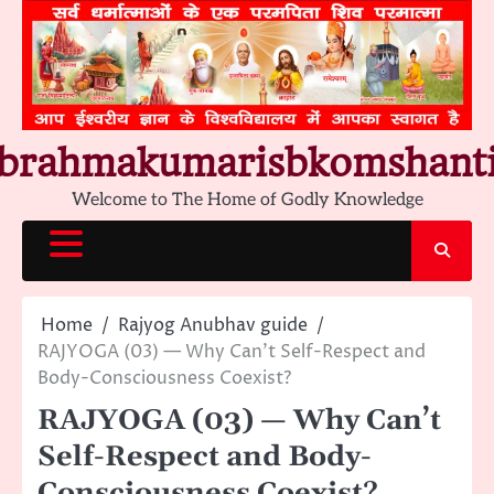
Skip
to
content
brahmakumarisbkomshant
Welcome to The Home of Godly Knowledge
Home
Rajyog Anubhav guide
RAJYOGA (03) — Why Can’t Self-Respect and
Body-Consciousness Coexist?
RAJYOGA (03) — Why Can’t
Self-Respect and Body-
Consciousness Coexist?