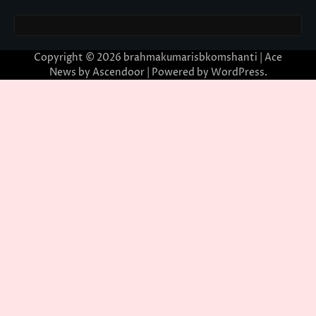
Copyright © 2026
brahmakumarisbkomshanti
| Ace
News by
Ascendoor
| Powered by
WordPress
.