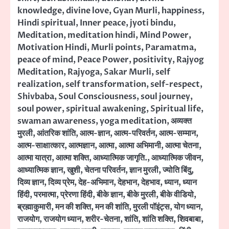
knowledge
,
divine love
,
Gyan Murli
,
happiness
,
Hindi spiritual
,
Inner peace
,
jyoti bindu
,
Meditation
,
meditation hindi
,
Mind Power
,
Motivation Hindi
,
Murli points
,
Paramatma
,
peace of mind
,
Peace Power
,
positivity
,
Rajyog
Meditation
,
Rajyoga
,
Sakar Murli
,
self
realization
,
self transformation
,
self-respect
,
Shivbaba
,
Soul Consciousness
,
soul journey
,
soul power
,
spiritual awakening
,
Spiritual life
,
swaman awareness
,
yoga meditation
,
अव्यक्त
मुरली
,
आंतरिक शांति
,
आत्म-ज्ञान
,
आत्म-परिवर्तन
,
आत्म-सम्मान
,
आत्म-साक्षात्कार
,
आत्मज्ञान
,
आत्मा
,
आत्मा अभिमानी
,
आत्मा चेतना
,
आत्मा यात्रा
,
आत्मा शक्ति
,
आध्यात्मिक जागृति.
,
आध्यात्मिक जीवन
,
आध्यात्मिक ज्ञान
,
खुशी
,
चेतना परिवर्तन
,
ज्ञान मुरली
,
ज्योति बिंदु
,
दिव्य ज्ञान
,
दिव्य प्रेम
,
देह-अभिमान
,
देहभान
,
देहभाव
,
ध्यान
,
ध्यान
हिंदी
,
परमात्मा
,
प्रेरणा हिंदी
,
बीके ज्ञान
,
बीके मुरली
,
बीके वीडियो
,
ब्रह्माकुमारी
,
मन की शक्ति
,
मन की शांति
,
मुरली पॉइंट्स
,
योग ध्यान
,
राजयोग
,
राजयोग ध्यान
,
शरीर-चेतना
,
शांति
,
शांति शक्ति
,
शिवबाबा
,