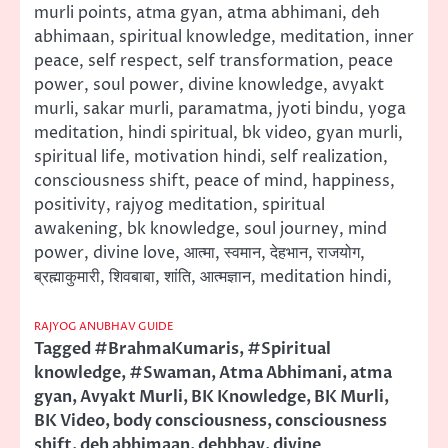
murli points, atma gyan, atma abhimani, deh
abhimaan, spiritual knowledge, meditation, inner
peace, self respect, self transformation, peace
power, soul power, divine knowledge, avyakt
murli, sakar murli, paramatma, jyoti bindu, yoga
meditation, hindi spiritual, bk video, gyan murli,
spiritual life, motivation hindi, self realization,
consciousness shift, peace of mind, happiness,
positivity, rajyog meditation, spiritual
awakening, bk knowledge, soul journey, mind
power, divine love, आत्मा, स्वमान, देहभान, राजयोग,
ब्रह्माकुमारी, शिवबाबा, शांति, आत्मज्ञान, meditation hindi,
RAJYOG ANUBHAV GUIDE
Tagged
#BrahmaKumaris
,
#Spiritual
knowledge
,
#Swaman
,
Atma Abhimani
,
atma
gyan
,
Avyakt Murli
,
BK Knowledge
,
BK Murli
,
BK Video
,
body consciousness
,
consciousness
shift
,
deh abhimaan
,
dehbhav
,
divine