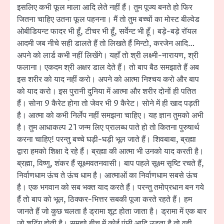
इसलिए कभी फूल माला आदि लेते नहीं हैं। तुम पूज्य बनते हो फिर
जितना चाहिए उतना फूल पहनना। मैं तो तुम बच्चों का मोस्ट बील्वेड
ओबीडियन्ट फादर भी हूँ, टीचर भी हूँ, सर्वेन्ट भी हूँ। बड़े-बड़े रॉयल
आदमी जब नीचे सही डालते हैं तो लिखते हैं मिन्टो, करजेन आदि…
अपने को लार्ड कभी नहीं लिखेंगे। यहाँ तो श्री लक्ष्मी-नारायण, श्री
फलाना। एकदम श्री अक्षर डाल देते हैं। तो बाप बैठ समझाते हैं अब
इस शरीर को याद नहीं करो। अपने को आत्मा निश्चय करो और बाप
को याद करो। इस पुरानी दुनिया में आत्मा और शरीर दोनों ही पतित
हैं। सोना 9 कैरेट होगा तो जेवर भी 9 कैरेट। सोने में ही खाद पड़ती
है। आत्मा को कभी निर्लेप नहीं समझना चाहिए। यह ज्ञान तुमको अभी
है। तुम आधाकल्प 21 जन्म लिए प्रालब्ध पाते हो तो कितना पुरुषार्थ
करना चाहिए! परन्तु बच्चे घड़ी-घड़ी भूल जाते हैं। शिवबाबा, ब्रह्मा
द्वारा हमको शिक्षा दे रहे हैं। ब्रह्मा की आत्मा भी उनको याद करती है।
ब्रह्मा, विष्णु, शंकर हैं सूक्ष्मवतनवासी। बाप पहले सूक्ष्म सृष्टि रचते हैं,
निर्वाणधाम ऊंच ते ऊंच धाम है। आत्माओं का निर्वाणधाम सबसे ऊंच
है। एक भगवान को सब भक्त याद करते हैं। परन्तु तमोप्रधान बन गये
हैं तो बाप को भूल, ठिक्कर-भित्तर सबकी पूजा करते रहते हैं। हम
जानते हैं जो कुछ चलता है ड्रामा शूट होता जाता है। ड्रामा में एक बार
जो शूटिंग होती है। समझो बीच में कोई पंछी आदि उड़ता है तो वही