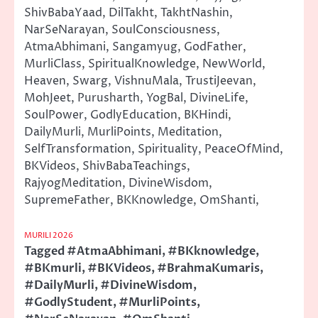
ShivBabaYaad, DilTakht, TakhtNashin,
NarSeNarayan, SoulConsciousness,
AtmaAbhimani, Sangamyug, GodFather,
MurliClass, SpiritualKnowledge, NewWorld,
Heaven, Swarg, VishnuMala, TrustiJeevan,
MohJeet, Purusharth, YogBal, DivineLife,
SoulPower, GodlyEducation, BKHindi,
DailyMurli, MurliPoints, Meditation,
SelfTransformation, Spirituality, PeaceOfMind,
BKVideos, ShivBabaTeachings,
RajyogMeditation, DivineWisdom,
SupremeFather, BKKnowledge, OmShanti,
MURILI 2026
Tagged
#AtmaAbhimani
,
#BKknowledge
,
#BKmurli
,
#BKVideos
,
#BrahmaKumaris
,
#DailyMurli
,
#DivineWisdom
,
#GodlyStudent
,
#MurliPoints
,