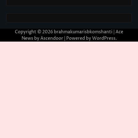
Copyright © 2026
brahmakumarisbkomshanti
| Ace
News by
Ascendoor
| Powered by
WordPress
.