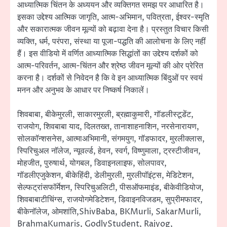
आध्यात्मिक चिंतन के अध्ययन और व्यक्तिगत समझ पर आधारित है।
इसका उद्देश्य आत्मिक जागृति, आत्म-अभिमान, पवित्रता, ईश्वर-स्मृति
और सकारात्मक जीवन मूल्यों को बढ़ावा देना है। प्रस्तुत विचार किसी
व्यक्ति, धर्म, परंपरा, संस्था या पूजा-पद्धति की आलोचना के लिए नहीं
हैं। इस वीडियो में वर्णित आध्यात्मिक सिद्धांतों का उद्देश्य दर्शकों को
आत्म-परिवर्तन, आत्म-चिंतन और श्रेष्ठ जीवन मूल्यों की ओर प्रेरित
करना है। दर्शकों से निवेदन है कि वे इन आध्यात्मिक बिंदुओं पर स्वयं
मनन और अनुभव के आधार पर निष्कर्ष निकालें।
शिवबाबा, बीकेमुरली, साकारमुरली, ब्रह्माकुमारी, गॉडलीस्टूडेंट,
राजयोग, शिवबाबा याद, दिलतख्त, तानाशाहनाशिन, नरसेनारायण,
सोलकॉन्शसनेस, आत्माअभिमानी, संगमयुग, गॉडफादर, मुरलीक्लास,
स्पिरिचुअल नॉलेज, न्यूवर्ल्ड, हेवन, स्वर्ग, विष्णुमाला, ट्रस्टीजीवन,
मोहजीत, पुरुषार्थ, योगबल, डिवाइनलाइफ, सोलपावर,
गॉडलीएजुकेशन, बीकेहिंदी, डेलीमुरली, मुरलीपॉइंट्स, मेडिटेशन,
सेल्फट्रांसफॉर्मेशन, स्पिरिचुअलिटी, पीसऑफमाइंड, बीकेवीडियोज,
शिवबाबाटीचिंग्स, राजयोगमेडिटेशन, डिवाइनविजडम, सुप्रीमफादर,
बीकेनॉलेज, ओमशांति,ShivBaba, BKMurli, SakarMurli,
BrahmaKumaris, GodlyStudent, Rajyog,