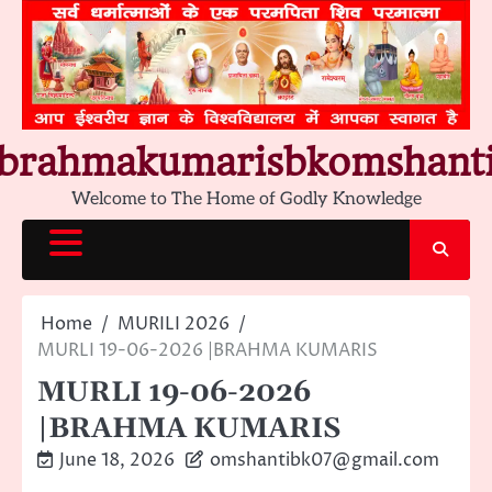
Skip
to
content
brahmakumarisbkomshant
Welcome to The Home of Godly Knowledge
Home
MURILI 2026
MURLI 19-06-2026 |BRAHMA KUMARIS
MURLI 19-06-2026
|BRAHMA KUMARIS
June 18, 2026
omshantibk07@gmail.com