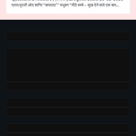
प्रात:मुरली ओम् शान्ति “बापदादा”‘ मधुबन “मीठे बच्चे – सुख देने वाले एक बाप…