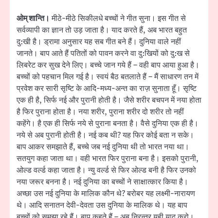
ओम् शान्ति।
मीठे-मीठे सिकीलधे बच्चों ने गीत सुना। इस गीत से
सर्वव्यापी का ज्ञान तो उड़ जाता है। याद करते हैं, अब भारत बहुत
दु:खी है। ड्रामा अनुसार यह सब गीत बने हैं। दुनिया वाले नहीं
जानते। बाप आते हैं पतितों को पावन करने वा दु:खियों को दु:ख से
लिबरेट कर सुख देने लिए। बच्चे जान गये हैं – वही बाप आया हुआ है।
बच्चों को पहचान मिल गई है। स्वयं बैठ बतलाते हैं – मैं साधारण तन में
प्रवेश कर सारी सृष्टि के आदि-मध्य-अन्त का राज़ सुनाता हूँ। सृष्टि
एक ही है, सिर्फ नई और पुरानी होती है। जैसे शरीर बचपन में नया होता
है फिर पुराना होता है। नया शरीर, पुराना शरीर दो शरीर तो नहीं
कहेंगे। है एक ही सिर्फ नये से पुराना बनता है। वैसे दुनिया एक ही है।
नये से अब पुरानी होती है। नई कब थी? यह फिर कोई बता न सके।
बाप आकर समझाते हैं, बच्चे जब नई दुनिया थी तो भारत नया था।
सतयुग कहा जाता था। वही भारत फिर पुराना बना है। इसको पुरानी,
ओल्ड वर्ल्ड कहा जाता है। न्यु वर्ल्ड से फिर ओल्ड बनी है फिर उनको
नया जरूर बनना है। नई दुनिया का बच्चों ने साक्षात्कार किया है।
अच्छा उस नई दुनिया के मालिक कौन थे? बरोबर यह लक्ष्मी-नारायण
थे। आदि सनातन देवी-देवता उस दुनिया के मालिक थे। यह बाप
बच्चों को समझा रहे हैं। बाप कहते हैं – अब निरन्तर यही याद करो।