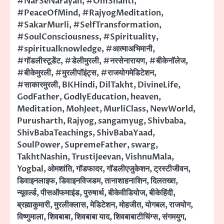
#NarSeNarayan
,
#OmShanti
,
#PeaceOfMind
,
#RajyogMeditation
,
#SakarMurli
,
#SelfTransformation
,
#SoulConsciousness
,
#Spirituality
,
#spiritualknowledge
,
#आत्माअभिमानी
,
#गॉडलीस्टूडेंट
,
#डेलीमुरली
,
#नरसेनारायण
,
#बीकेनॉलेज
,
#बीकेमुरली
,
#मुरलीपॉइंट्स
,
#राजयोगमेडिटेशन
,
#साकारमुरली
,
BKHindi
,
DilTakht
,
DivineLife
,
GodFather
,
GodlyEducation
,
heaven
,
Meditation
,
MohJeet
,
MurliClass
,
NewWorld
,
Purusharth
,
Rajyog
,
sangamyug
,
Shivbaba
,
ShivBabaTeachings
,
ShivBabaYaad
,
SoulPower
,
SupremeFather
,
swarg
,
TakhtNashin
,
TrustiJeevan
,
VishnuMala
,
Yogbal
,
ओमशांति
,
गॉडफादर
,
गॉडलीएजुकेशन
,
ट्रस्टीजीवन
,
डिवाइनलाइफ
,
डिवाइनविजडम
,
तानाशाहनाशिन
,
दिलतख्त
,
न्यूवर्ल्ड
,
पीसऑफमाइंड
,
पुरुषार्थ
,
बीकेवीडियोज
,
बीकेहिंदी
,
ब्रह्माकुमारी
,
मुरलीक्लास
,
मेडिटेशन
,
मोहजीत
,
योगबल
,
राजयोग
,
विष्णुमाला
,
शिवबाबा
,
शिवबाबा याद
,
शिवबाबाटीचिंग्स
,
संगमयुग
,