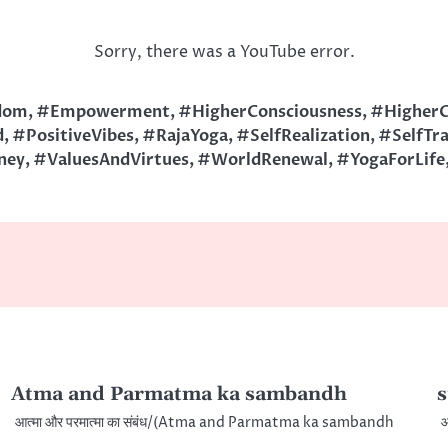
Sorry, there was a YouTube error.
dom
,
#Empowerment
,
#HigherConsciousness
,
#HigherC
d
,
#PositiveVibes
,
#RajaYoga
,
#SelfRealization
,
#SelfTr
ney
,
#ValuesAndVirtues
,
#WorldRenewal
,
#YogaForLife
Atma and Parmatma ka sambandh
s
आत्मा और परमात्मा का संबंध/(Atma and Parmatma ka sambandh
आ