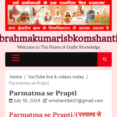
Skip
to
content
brahmakumarisbkomshant
Welcome to The Home of Godly Knowledge
Home
YouTube live & videos today
Parmatma se Prapti
Parmatma se Prapti
July 10, 2024
omshantibk07@gmail.com
Parmatma se Prapti/(परमात्मा से