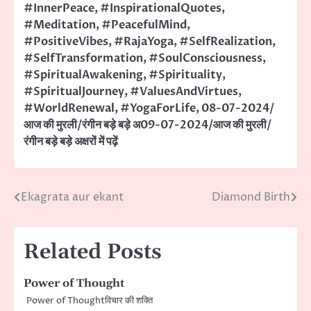
#InnerPeace
,
#InspirationalQuotes
,
#Meditation
,
#PeacefulMind
,
#PositiveVibes
,
#RajaYoga
,
#SelfRealization
,
#SelfTransformation
,
#SoulConsciousness
,
#SpiritualAwakening
,
#Spirituality
,
#SpiritualJourney
,
#ValuesAndVirtues
,
#WorldRenewal
,
#YogaForLife
,
08-07-2024/
आज की मुरली/रंगीन बड़े बड़े अ09-07-2024/आज की मुरली/
रंगीन बड़े बड़े अक्षरों में पढ़ें
Ekagrata aur ekant
Diamond Birth
Post
navigation
Related Posts
Power of Thought
Power of Thoughtविचार की शक्ति