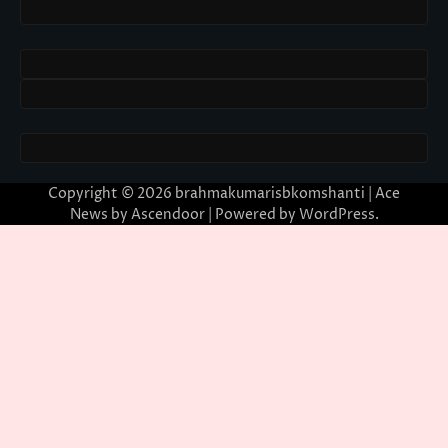
Copyright © 2026
brahmakumarisbkomshanti
| Ace
News by
Ascendoor
| Powered by
WordPress
.