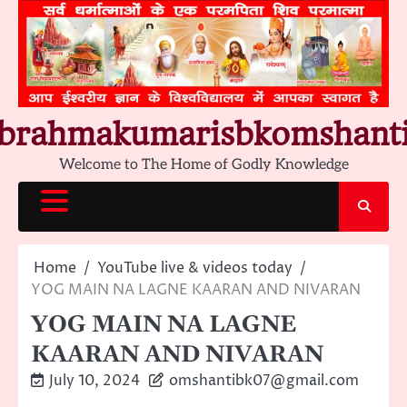
Skip
to
content
brahmakumarisbkomshant
Welcome to The Home of Godly Knowledge
Home
YouTube live & videos today
YOG MAIN NA LAGNE KAARAN AND NIVARAN
YOG MAIN NA LAGNE
KAARAN AND NIVARAN
July 10, 2024
omshantibk07@gmail.com