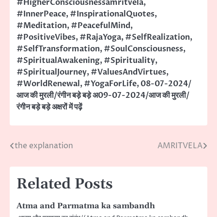
#HigherConsciousnessamritvela
,
#InnerPeace
,
#InspirationalQuotes
,
#Meditation
,
#PeacefulMind
,
#PositiveVibes
,
#RajaYoga
,
#SelfRealization
,
#SelfTransformation
,
#SoulConsciousness
,
#SpiritualAwakening
,
#Spirituality
,
#SpiritualJourney
,
#ValuesAndVirtues
,
#WorldRenewal
,
#YogaForLife
,
08-07-2024/
आज की मुरली/रंगीन बड़े बड़े अ09-07-2024/आज की मुरली/
रंगीन बड़े बड़े अक्षरों में पढ़ें
the explanation
AMRITVELA
Post
navigation
Related Posts
Atma and Parmatma ka sambandh