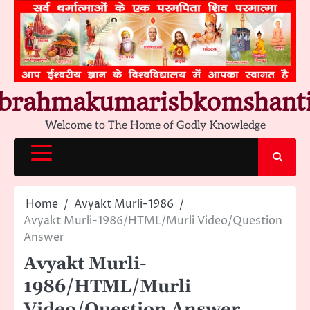
Skip
to
content
brahmakumarisbkomshant
Welcome to The Home of Godly Knowledge
Home
Avyakt Murli-1986
Avyakt Murli-1986/HTML/Murli Video/Question
Answer
Avyakt Murli-
1986/HTML/Murli
Video/Question Answer